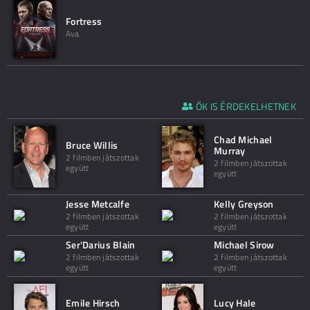
Fortress
Ava
ŐK IS ÉRDEKELHETNEK
Chad Michael
Bruce Willis
Murray
2 filmben játszottak
2 filmben játszottak
együtt
együtt
Jesse Metcalfe
Kelly Greyson
2 filmben játszottak
2 filmben játszottak
együtt
együtt
Ser'Darius Blain
Michael Sirow
2 filmben játszottak
2 filmben játszottak
együtt
együtt
Emile Hirsch
Lucy Hale