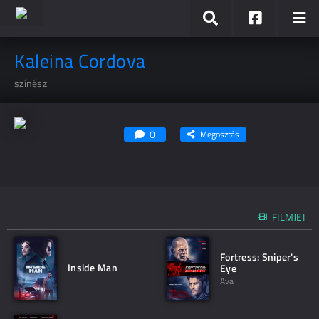
Kaleina Cordova
színész
0
Megosztás
FILMJEI
Fortress: Sniper's
Inside Man
Eye
Ava