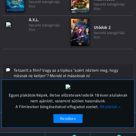
hasonló kategóriájú
hasonló kategóriájú
film
film
A.X.L.
hasonló kategóriájú
Utódok 2
film
hasonló kategóriájú
film
Tetszett a film? Vagy az a tipikus "azért néztem meg, hogy
másnak ne kelljen"? Mondd el másoknak is!
Hozzászólások (
0
)
Egyes plakátok/képek, illetve előzetesek/videók 18 éven aluliaknak
nem ajánlott, valamint sütiket használunk.
A Filmlexikon böngészésével elfogadod ezeket.
Részletek »
Rendben
© Filmlexikon 2019-2026
Kapcsolat, impresszum
Értesítési beállítások