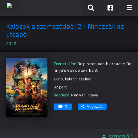
Kalózok a szomszédból 2 - Nindzsák az
utcából
2022
Eredeti cím:
De piraten van hiernaast: De
ninja's van de overkant
akció, kaland, családi
92 perc
Rendező:
Pim van Hoeve
0
Megosztás
SZEREPLŐK