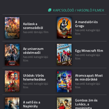
KAPCSOLÓDÓ / HASONLÓ FILMEK
A mandalóri és
Kalózok a
Grogu
szomszédból
hasonló kategóriájú
hasonló témájú film
film
Az univerzum
Egy Minecraft film
védelmezői
hasonló kategóriájú
hasonló kategóriájú
film
film
Utódok: Vörös
Atomcsapat: Most
felemelkedése
és mindörökké
hasonló kategóriájú
hasonló kategóriájú
film
film
Gombos Jim és
A sellő és a
Lukács, a
Napkirály
masiniszta