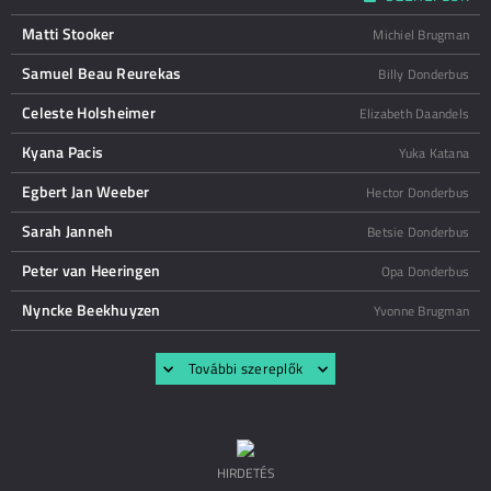
Matti Stooker
Michiel Brugman
Samuel Beau Reurekas
Billy Donderbus
Celeste Holsheimer
Elizabeth Daandels
Kyana Pacis
Yuka Katana
Egbert Jan Weeber
Hector Donderbus
Sarah Janneh
Betsie Donderbus
Peter van Heeringen
Opa Donderbus
Nyncke Beekhuyzen
Yvonne Brugman
További szereplők
HIRDETÉS