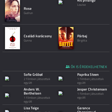
Kis pillangó
Louise
Rose
Gudrun
Családi karácsony
Párbaj
Gunna
Birgitta
ŐK IS ÉRDEKELHETNEK
Sofie Gråbøl
Paprika Steen
2 filmben játszottak
1 filmben játszottak
együtt
együtt
Anders W.
Jesper Christensen
Berthelsen
1 filmben játszottak
együtt
1 filmben játszottak
együtt
Lisa Teige
Garance
Chansigaud