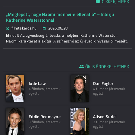
CIKKEK, HÍREK
„Meglepett, hogy Naomi mennyire ellenálló” – Interjú
Katherine Waterstonnal
filmtekercs.hu
2026.06.28.
Elindult Az ügynökség 2. évada, amelyben Katherine Waterston
Naomi karakterét alakítja. A színésznő az új évad kihívásairól mesélt.
ŐK IS ÉRDEKELHETNEK
Jude Law
Dan Fogler
4 filmben játszottak
4 filmben játszottak
együtt
együtt
Eddie Redmayne
Alison Sudol
3 filmben játszottak
3 filmben játszottak
együtt
együtt