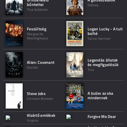
bűntettei
Dabney
Tina Goldstein
Feszültség
Logan Lucky - A tuti
balhé
Marguerite
Westinghouse
Sylvia Harrison
Legendás állatok
Alien: Covenant
és megfigyelésük
Daniels
Tina
A (sz)ex az oka
Steve Jobs
mindennek
Chrisann Brennan
Kísértő emlékek
Forgive Me Dear
Virginia