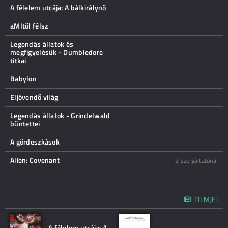
A félelem utcája: A bálkirálynő
aMItől félsz
Legendás állatok és
megfigyelésük - Dumbledore
titkai
Babylon
Eljövendő világ
Legendás állatok - Grindelwald
bűntettei
A gördeszkások
Alien: Covenant
2 szolgáltatónál
FILMJEI
A félelem utcája: A