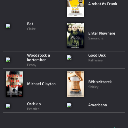
A robot és Frank
Eat
Claire
Enter Nowhere
Samantha
Woodstock a
Good Dick
kertemben
Katherine
Penny
Bébiszitterek
Michael Clayton
Shirley
Orchids
Americana
Beatrice