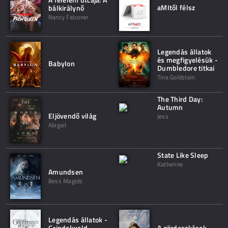
aMItől félsz
bálkirálynő
Nancy Falconer
Legendás állatok
és megfigyelésük -
Babylon
Dumbledore titkai
Tina Goldstein
The Third Day:
Autumn
Eljövendő világ
Jess
Abigail
State Like Sleep
Katherine
Amundsen
Bess Magids
Legendás állatok -
Grindelwald
A gördeszkások