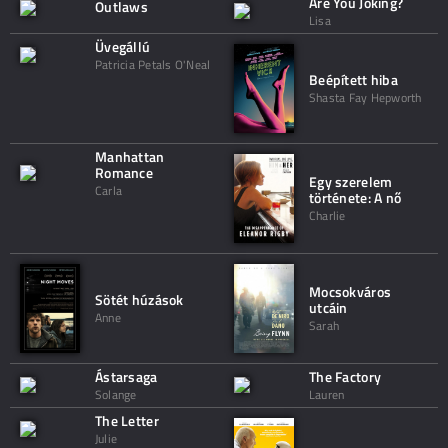
Are You Joking?
Outlaws
Lisa
Üvegállú
Patricia Petals O'Neal
Beépített hiba
Shasta Fay Hepworth
Manhattan
Romance
Egy szerelem
Carla
története: A nő
Charlie
Mocsokváros
Sötét húzások
utcáin
Anne
Sarah
Ástarsaga
The Factory
Solange
Lauren
The Letter
Julie