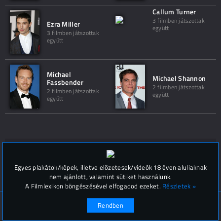
Callum Turner
3 filmben játszottak
Ezra Miller
együtt
3 filmben játszottak
együtt
Michael
Michael Shannon
Fassbender
2 filmben játszottak
2 filmben játszottak
együtt
együtt
Hozzászólások (
0
)
Egyes plakátok/képek, illetve előzetesek/videók 18 éven aluliaknak
nem ajánlott, valamint sütiket használunk.
A Filmlexikon böngészésével elfogadod ezeket.
Részletek »
© Filmlexikon 2019-2026
Kapcsolat, impresszum
Rendben
Értesítési beállítások