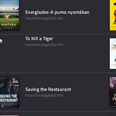
Everglades: A puma nyomában
hasonló kategóriájú film
To Kill a Tiger
hasonló kategóriájú film
Saving the Restaurant
hasonló kategóriájú film