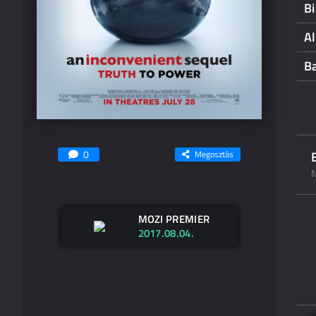
Bi
A
B
0
Megosztás
N
MOZI PREMIER
2017.08.04.