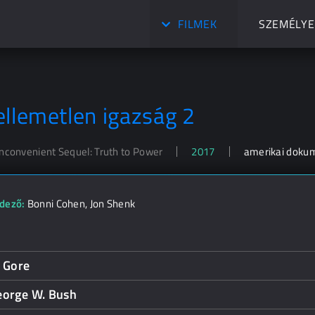
FILMEK
SZEMÉLYE
ellemetlen igazság 2
Inconvenient Sequel: Truth to Power
2017
amerikai dok
dező:
Bonni Cohen
,
Jon Shenk
l Gore
eorge W. Bush