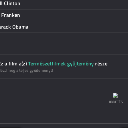
ll Clinton
l Franken
arack Obama
Ez a film a(z)
Természetfilmek gyűjtemény
része
ézd meg a teljes gyűjteményt!
HIRDETÉS