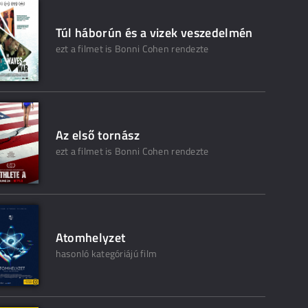
Túl háborún és a vizek veszedelmén
ezt a filmet is Bonni Cohen rendezte
Az első tornász
ezt a filmet is Bonni Cohen rendezte
Atomhelyzet
hasonló kategóriájú film