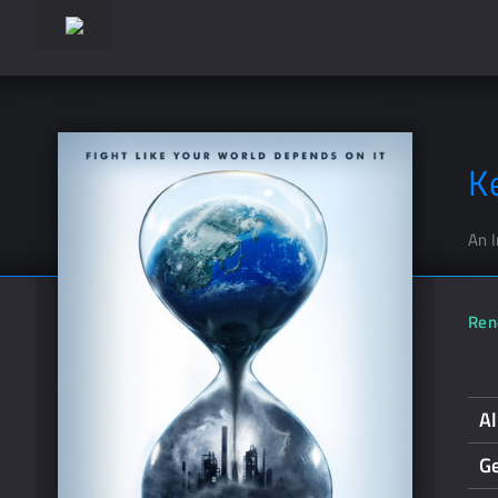
K
An 
Ren
A
G