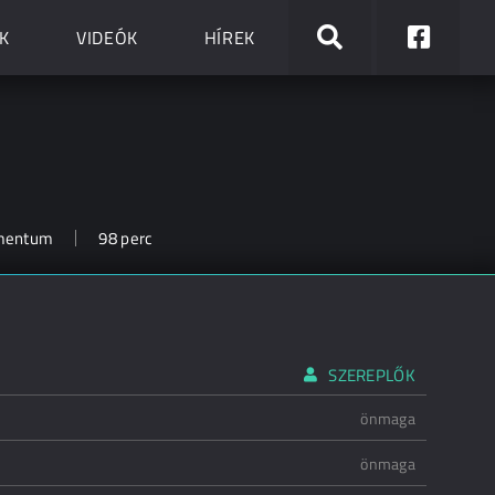
K
VIDEÓK
HÍREK
umentum
98 perc
SZEREPLŐK
önmaga
önmaga