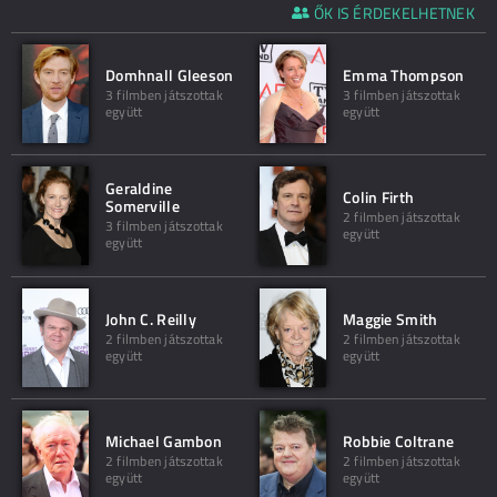
ŐK IS ÉRDEKELHETNEK
Domhnall Gleeson
Emma Thompson
3 filmben játszottak
3 filmben játszottak
együtt
együtt
Geraldine
Colin Firth
Somerville
2 filmben játszottak
3 filmben játszottak
együtt
együtt
John C. Reilly
Maggie Smith
2 filmben játszottak
2 filmben játszottak
együtt
együtt
Michael Gambon
Robbie Coltrane
2 filmben játszottak
2 filmben játszottak
együtt
együtt