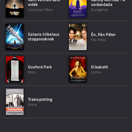
vidék
varázsdada
Carla Jean Moss
Evangeline
Galaxis útikalauz
Én, Pán Péter
stopposoknak
Pán Péter
Gosford Park
Elizabeth
Mary
Lettice
Trainspotting
Diane