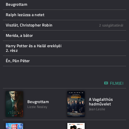
Beugrottam
Ralph lezúzza a netet
Viszlát, Christopher Robin
2 szolgáltatónál
Merida, a bátor
Harry Potter és a Halál ereklyéi
2. rész
Én, Pán Péter
FILMJEI
A Vagdalthús
Beugrottam
hadművelet
Lizzie Nealey
Jean Leslie