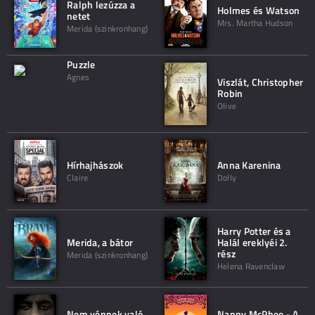
Ralph lezúzza a
Holmes és Watson
netet
Mrs. Martha Hudson
Merida (szinkronhang)
Puzzle
Agnes
Viszlát, Christopher
Robin
Olive
Hírhajhászok
Anna Karenina
Claire
Dolly
Harry Potter és a
Merida, a bátor
Halál ereklyéi 2.
rész
Merida (szinkronhang)
Helena Ravenclaw
Nem vénnek való
Nanny McPhee - A