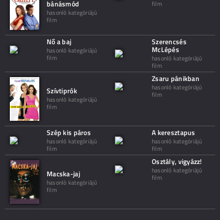
bánásmód
film
hasonló kategóriájú
film
Nő a baj
Szerencsés
McLépés
hasonló kategóriájú
film
hasonló kategóriájú
film
Zsaru pánikban
hasonló kategóriájú
Szívtiprók
film
hasonló kategóriájú
film
Szép kis páros
A keresztapus
hasonló kategóriájú
hasonló kategóriájú
film
film
Osztály, vigyázz!
hasonló kategóriájú
Macska-jaj
film
hasonló kategóriájú
film