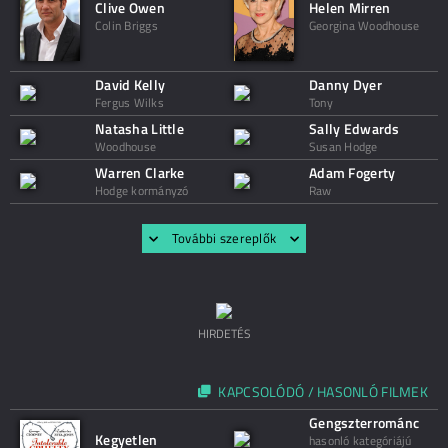
Clive Owen
Helen Mirren
Colin Briggs
Georgina Woodhouse
David Kelly
Danny Dyer
Fergus Wilks
Tony
Natasha Little
Sally Edwards
Woodhouse
Susan Hodge
Warren Clarke
Adam Fogerty
Hodge kormányzó
Raw
További szereplők
HIRDETÉS
KAPCSOLÓDÓ / HASONLÓ FILMEK
Gengszterrománc
Kegyetlen
hasonló kategóriájú