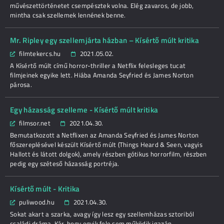
művészettörténetet csempésztek volna. Elég zavaros, de jobb,
mintha csak szellemek lennének benne.
Mr. Ripley egy szellemjárta házban – Kísértő múlt kritika
filmtekercs.hu
2021.05.02.
A Kísértő múlt című horror-thriller a Netflix felesleges tucat
filmjeinek egyike lett. Hiába Amanda Seyfried és James Norton
párosa.
Egy házasság szelleme - Kísértő múlt kritika
filmsor.net
2021.04.30.
Bemutatkozott a Netflixen az Amanda Seyfried és James Norton
főszereplésével készült Kísértő múlt (Things Heard & Seen, vagyis
Hallott és látott dolgok), amely részben gótikus horrorfilm, részben
pedig egy széteső házasság portréja.
Kísértő múlt - Kritika
puliwood.hu
2021.04.30.
Sokat akart a szarka, avagy így lesz egy szellemházas sztoriból
családi dráma. Kár, hogy egyik fele sem működik igazán.