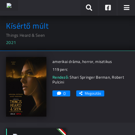
Kísértő múlt
Things Heard & Seen
2021
amerikai dráma, horror, misztikus
119 perc
Rendező:
Shari Springer Berman
,
Robert
Pulcini
0
Megosztás