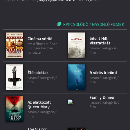
KAPCSOLÓDÓ / HASONLÓ FILMEK
Silent Hill:
Cinéma vérité
Visszatérés
ezt a filmet is Shari
Springer Berman
hasonló kategóriájú
rendezte
film
Élőhalottak
A vörös bőrönd
hasonló kategóriájú
hasonló kategóriájú
film
film
Family Dinner
Az elátkozott
hasonló kategóriájú
Queen Mary
film
hasonló kategóriájú
film
The Visitor