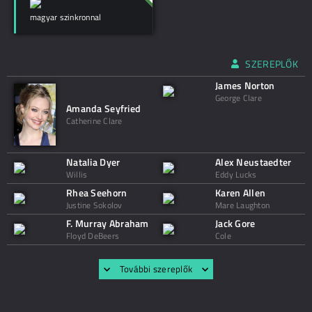
magyar szinkronnal
SZEREPLŐK
James Norton
George Clare
Amanda Seyfried
Catherine Clare
Natalia Dyer
Alex Neustaedter
Willis
Eddy Lucks
Rhea Seehorn
Karen Allen
Justine Sokolov
Mare Laughton
F. Murray Abraham
Jack Gore
Floyd DeBeers
Cole
További szereplők