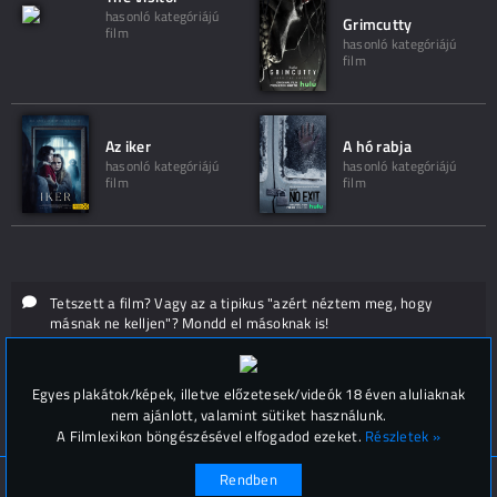
hasonló kategóriájú
Grimcutty
film
hasonló kategóriájú
film
Az iker
A hó rabja
hasonló kategóriájú
hasonló kategóriájú
film
film
Tetszett a film? Vagy az a tipikus "azért néztem meg, hogy
másnak ne kelljen"? Mondd el másoknak is!
Hozzászólások (
0
)
Egyes plakátok/képek, illetve előzetesek/videók 18 éven aluliaknak
nem ajánlott, valamint sütiket használunk.
A Filmlexikon böngészésével elfogadod ezeket.
Részletek »
Rendben
© Filmlexikon 2019-2026
Kapcsolat, impresszum