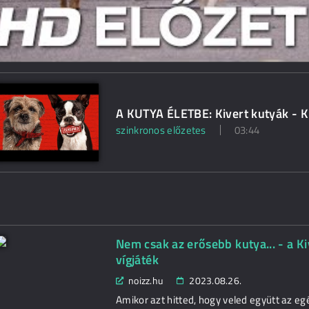
A KUTYA ÉLETBE: Kivert kutyák - Kr
szinkronos előzetes
03:44
Nem csak az erősebb kutya... - a Ki
vígjáték
noizz.hu
2023.08.26.
Amikor azt hitted, hogy veled együtt az egé