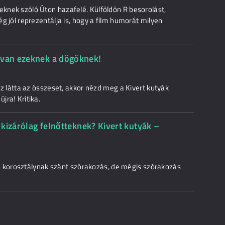
eknek szóló Úton hazafelé. Külföldön R besorolást,
ég jól reprezentálja is, hogy a film humorát milyen
 van ezeknek a dögöknek!
 az látta az összeset, akkor nézd meg a Kivert kutyák
jra! Kritika.
, kizárólag felnőtteknek? Kivert kutyák –
korosztálynak szánt szórakozás, de mégis szórakozás