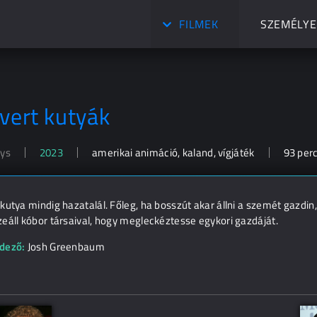
FILMEK
SZEMÉLYE
ivert kutyák
ays
2023
amerikai animáció, kaland, vígjáték
93 per
kutya mindig hazatalál. Főleg, ha bosszút akar állni a szemét gazdin,
eáll kóbor társaival, hogy megleckéztesse egykori gazdáját.
dező:
Josh Greenbaum