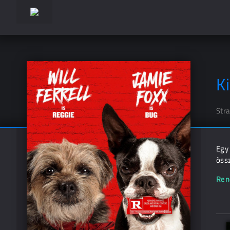
K
Str
Egy 
össz
Ren