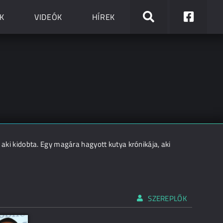
K
VIDEÓK
HÍREK
c
 aki kidobta. Egy magára hagyott kutya krónikája, aki
SZEREPLŐK