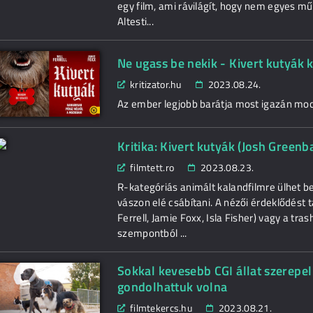
egy film, ami rávilágít, hogy nem egyes mű
Altesti...
Ne ugass be nekik - Kivert kutyák k
kritizator.hu
2023.08.24.
Az ember legjobb barátja most igazán mo
Kritika: Kivert kutyák (Josh Greenb
filmtett.ro
2023.08.23.
R-kategóriás animált kalandfilmre ülhet be
vászon elé csábítani. A nézői érdeklődést t
Ferrell, Jamie Foxx, Isla Fisher) vagy a tras
szempontból ...
Sokkal kevesebb CGI állat szerepel
gondolhattuk volna
filmtekercs.hu
2023.08.21.