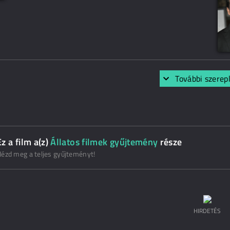
További szerep
Ez a film a(z)
Állatos filmek gyűjtemény
része
ézd meg a teljes gyűjteményt!
HIRDETÉS