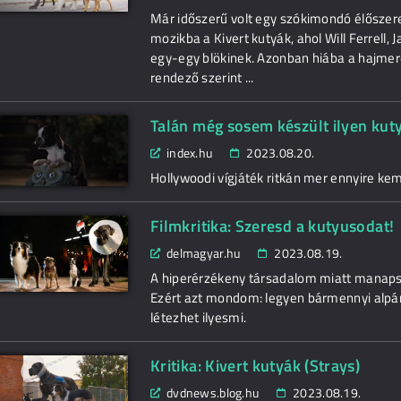
Már időszerű volt egy szókimondó élőszerepl
mozikba a Kivert kutyák, ahol Will Ferrell, 
egy-egy blökinek. Azonban hiába a hajmer
rendező szerint ...
Talán még sosem készült ilyen kuty
index.hu
2023.08.20.
Hollywoodi vígjáték ritkán mer ennyire ke
Filmkritika: Szeresd a kutyusodat!
delmagyar.hu
2023.08.19.
A hiperérzékeny társadalom miatt manaps
Ezért azt mondom: legyen bármennyi alpár
létezhet ilyesmi.
Kritika: Kivert kutyák (Strays)
dvdnews.blog.hu
2023.08.19.