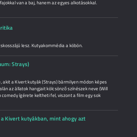
fajokkal van a baj, hanem az egyes alkotásokkal.
ritika
cskosszájú lesz. Kutyakommédia a köbön.
aum: Strays)
, akit a Kivert kutyák (Strays) bármilyen módon képes
alán az állatok hangjait kölcsönző színészek neve (Will
h comedy ígérete keltheti fel, viszont a film egy sok
 a Kivert kutyákban, mint ahogy azt