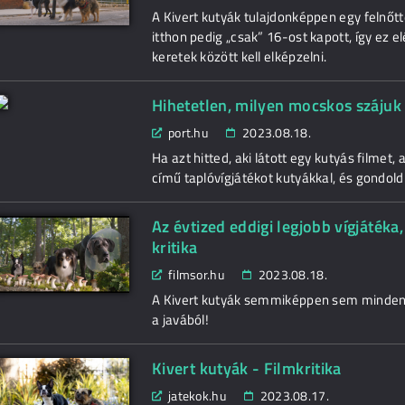
A Kivert kutyák tulajdonképpen egy felnőtt
itthon pedig „csak” 16-ost kapott, így ez el
keretek között kell elképzelni.
Hihetetlen, milyen mocskos szájuk
port.hu
2023.08.18.
Ha azt hitted, aki látott egy kutyás filmet,
című taplóvígjátékot kutyákkal, és gondold ú
Az évtized eddigi legjobb vígjátéka
kritika
filmsor.hu
2023.08.18.
A Kivert kutyák semmiképpen sem minden 
a javából!
Kivert kutyák - Filmkritika
jatekok.hu
2023.08.17.