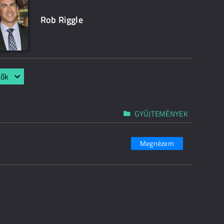
Rob Riggle
lők
GYŰJTEMÉNYEK
Megnézem