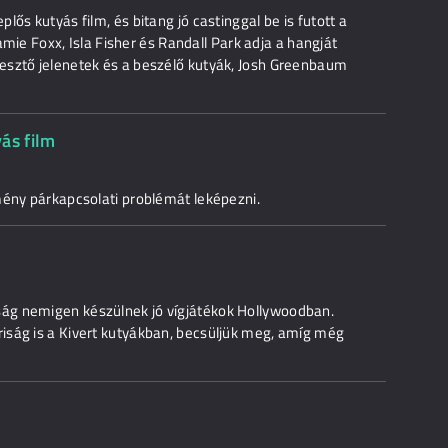
ős kutyás film, és bitang jó castinggal be is futott a
Jamie Foxx, Isla Fisher és Randall Park adja a hangját
esztő jelenetek és a beszélő kutyák, Josh Greenbaum
ás film
mény párkapcsolati problémát leképezni.
ág nemigen készülnek jó vígjátékok Hollywoodban.
iság is a Kivert kutyákban, becsüljük meg, amíg még