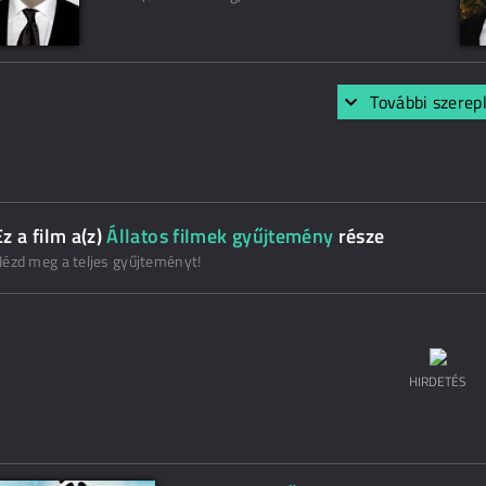
További szerep
Ez a film a(z)
Állatos filmek gyűjtemény
része
ézd meg a teljes gyűjteményt!
HIRDETÉS