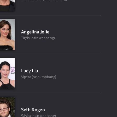
Angelina Jolie
Tigris (szinkronhang)
Lucy Liu
Vipera (szinkronhang)
Seth Rogen
Sáska (szinkronhang)