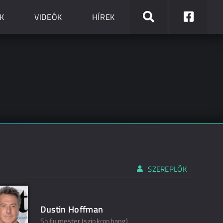
K
VIDEÓK
HÍREK
SZEREPLŐK
Dustin Hoffman
Shifu mester (szinkronhang)