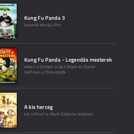
Kung Fu Panda 3
hasonló témájú film
Kung Fu Panda - Legendás mesterek
ebben a filmben is Jack Black és Dustin
Hoffman a főszereplők
A kis herceg
ezt a filmet is Mark Osborne rendezte