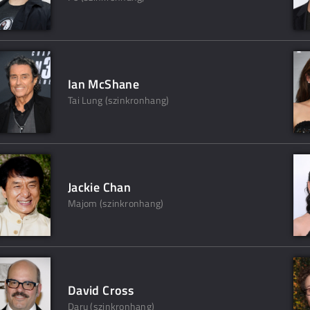
Ian McShane
Tai Lung (szinkronhang)
Jackie Chan
Majom (szinkronhang)
David Cross
Daru (szinkronhang)