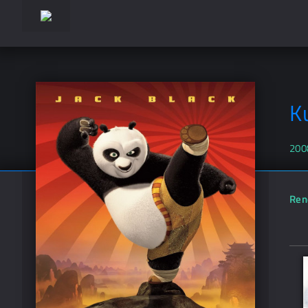
K
200
Ren