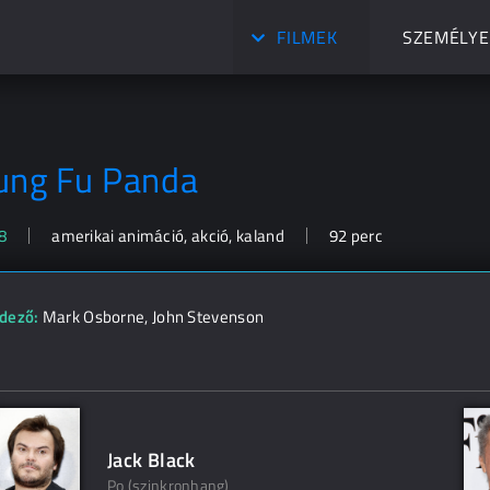
FILMEK
SZEMÉLYE
ung Fu Panda
8
amerikai animáció, akció, kaland
92 perc
dező:
Mark Osborne
,
John Stevenson
Jack Black
Po (szinkronhang)