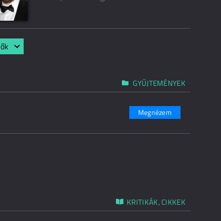
lők
GYŰJTEMÉNYEK
Megnézem
KRITIKÁK, CIKKEK