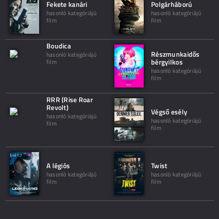
Fekete kanári
Polgárháború
hasonló kategóriájú
hasonló kategóriájú
film
film
Boudica
Részmunkaidős
hasonló kategóriájú
bérgyilkos
film
hasonló kategóriájú
film
RRR (Rise Roar
Revolt)
Végső esély
hasonló kategóriájú
hasonló kategóriájú
film
film
A légiós
Twist
hasonló kategóriájú
hasonló kategóriájú
film
film