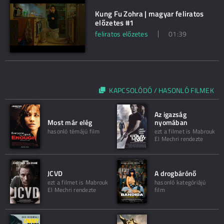
Kung Fu Zohra | magyar feliratos
előzetes #1
feliratos előzetes
01:39
KAPCSOLÓDÓ / HASONLÓ FILMEK
Az igazság
Most már elég
nyomában
hasonló témájú film
ezt a filmet is Mabrouk
El Mechri rendezte
JCVD
A drogbárónő
ezt a filmet is Mabrouk
hasonló kategóriájú
El Mechri rendezte
film