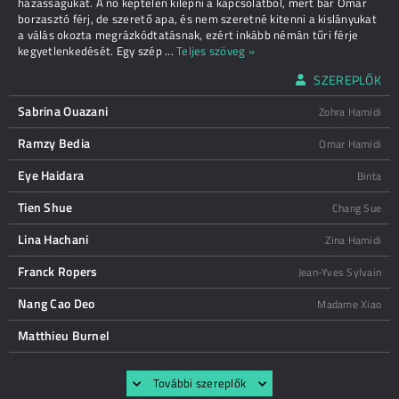
házasságukat. A nő képtelen kilépni a kapcsolatból, mert bár Omar
borzasztó férj, de szerető apa, és nem szeretné kitenni a kislányukat
a válás okozta megrázkódtatásnak, ezért inkább némán tűri férje
kegyetlenkedését. Egy szép
...
Teljes szöveg »
SZEREPLŐK
Sabrina Ouazani
Zohra Hamidi
Ramzy Bedia
Omar Hamidi
Eye Haidara
Binta
Tien Shue
Chang Sue
Lina Hachani
Zina Hamidi
Franck Ropers
Jean-Yves Sylvain
Nang Cao Deo
Madame Xiao
Matthieu Burnel
További szereplők