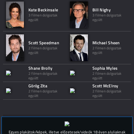
Kate Beckinsale
Bill Nighy
3 filmen dolgoztak
3 filmen dolgoztak
együtt
együtt
Scott Speedman
Michael Sheen
2 filmen dolgoztak
2 filmen dolgoztak
együtt
együtt
Shane Brolly
Sophia Myles
2 filmen dolgoztak
2 filmen dolgoztak
együtt
együtt
Görög Zita
Scott McElroy
2 filmen dolgoztak
2 filmen dolgoztak
együtt
együtt
Hozzászólások (
0
)
Egyes plakátok/képek, illetve előzetesek/videók 18 éven aluliaknak