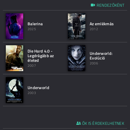
RENDEZŐKÉNT
Balerina
Az emlékmás
2025
2012
Die Hard 4.0 -
Underworld:
Legdrágább az
Evolúció
életed
2006
2007
Underworld
2003
ŐK IS ÉRDEKELHETNEK