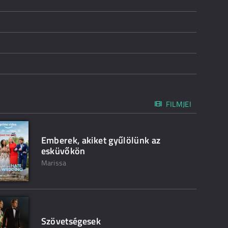
FILMJEI
Emberek, akiket gyűlölünk az
esküvőkön
Marissa
Szövetségesek