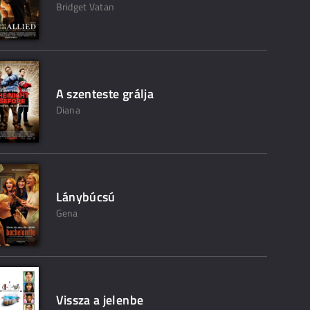
Bridget Vatan
A szenteste grálja
Diana
Lánybúcsú
Gena
Vissza a jelenbe