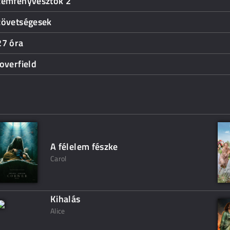
zemfényvesztők 2
zövetségesek
27 óra
overfield
A félelem fészke
Carol
Kihalás
Alice