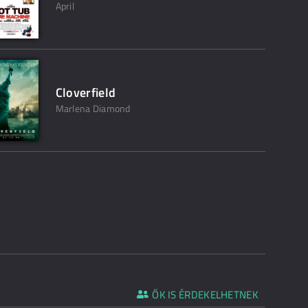
April
Cloverfield
Marlena Diamond
ŐK IS ÉRDEKELHETNEK