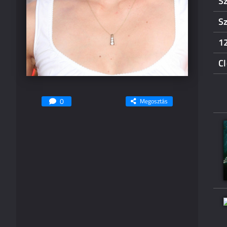
S
S
1
Cl
0
Megosztás