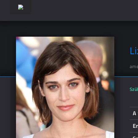
L
ame
Szül
A 
E