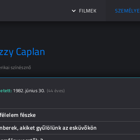
FILMEK
SZEMÉLYE
izzy Caplan
rikai színésznő
etett:
1982. június 30.
(44 éves)
félelem fészke
mberek, akiket gyűlölünk az esküvőkön