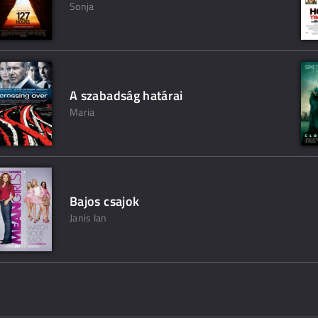
Sonja
A szabadság határai
Maria
Bajos csajok
Janis Ian