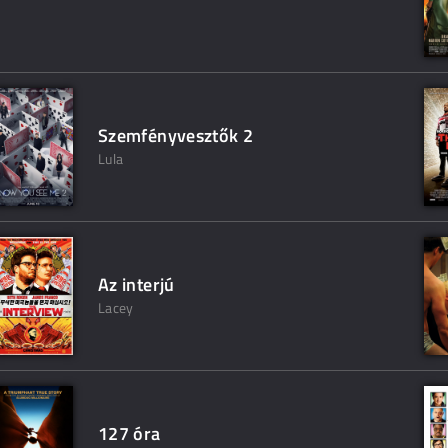
Szemfényvesztők 2
Lula
Az interjú
Lacey
127 óra