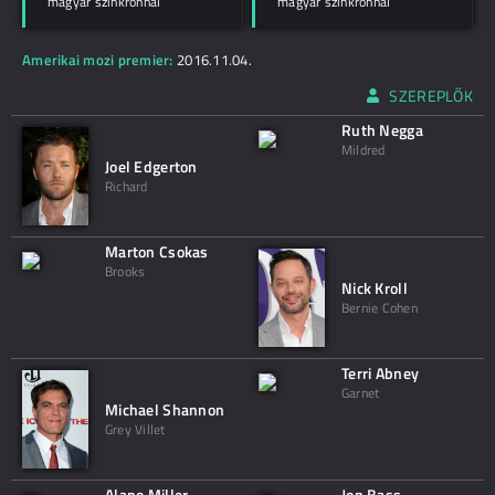
magyar szinkronnal
magyar szinkronnal
Amerikai mozi premier:
2016.11.04.
SZEREPLŐK
Ruth Negga
Mildred
Joel Edgerton
Richard
Marton Csokas
Brooks
Nick Kroll
Bernie Cohen
Terri Abney
Garnet
Michael Shannon
Grey Villet
Alano Miller
Jon Bass