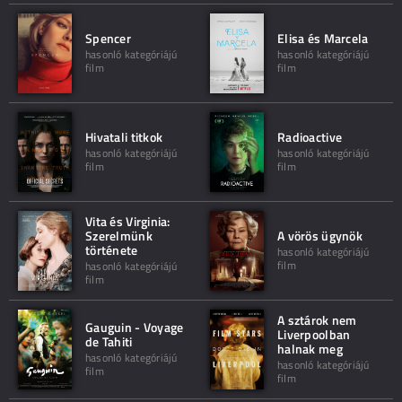
Spencer
Elisa és Marcela
hasonló kategóriájú
hasonló kategóriájú
film
film
Hivatali titkok
Radioactive
hasonló kategóriájú
hasonló kategóriájú
film
film
Vita és Virginia:
Szerelmünk
A vörös ügynök
története
hasonló kategóriájú
film
hasonló kategóriájú
film
A sztárok nem
Gauguin - Voyage
Liverpoolban
de Tahiti
halnak meg
hasonló kategóriájú
hasonló kategóriájú
film
film