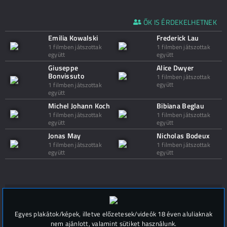
ŐK IS ÉRDEKELHETNEK
Emilia Kowalski
Frederick Lau
1 filmben játszottak
1 filmben játszottak
együtt
együtt
Giuseppe
Alice Dwyer
Bonvissuto
1 filmben játszottak
együtt
1 filmben játszottak
együtt
Michel Johann Koch
Bibiana Beglau
1 filmben játszottak
1 filmben játszottak
együtt
együtt
Jonas May
Nicholas Bodeux
1 filmben játszottak
1 filmben játszottak
együtt
együtt
Hozzászólások (
0
)
Egyes plakátok/képek, illetve előzetesek/videók 18 éven aluliaknak
nem ajánlott, valamint sütiket használunk.