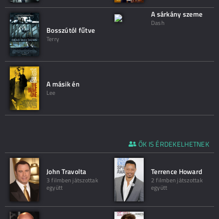
A sárkány szeme
Dash
Bosszútól fűtve
Terry
A másik én
Lee
ŐK IS ÉRDEKELHETNEK
John Travolta
Terrence Howard
3 filmben játszottak
2 filmben játszottak
együtt
együtt