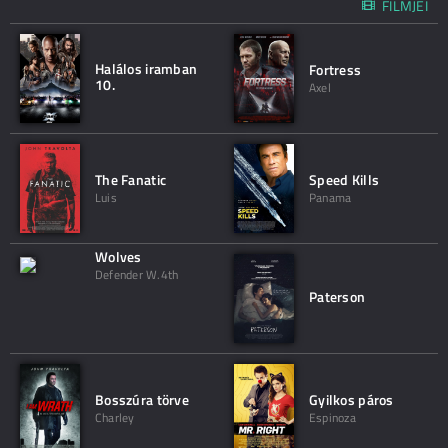
FILMJEI
Halálos iramban
Fortress
10.
Axel
The Fanatic
Speed Kills
Luis
Panama
Wolves
Defender W.4th
Paterson
Bosszúra törve
Gyilkos páros
Charley
Espinoza