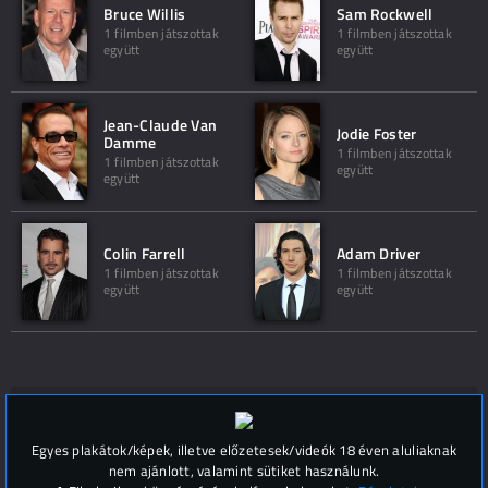
Bruce Willis
Sam Rockwell
1 filmben játszottak
1 filmben játszottak
együtt
együtt
Jean-Claude Van
Jodie Foster
Damme
1 filmben játszottak
1 filmben játszottak
együtt
együtt
Colin Farrell
Adam Driver
1 filmben játszottak
1 filmben játszottak
együtt
együtt
Hozzászólások (
0
)
Egyes plakátok/képek, illetve előzetesek/videók 18 éven aluliaknak
nem ajánlott, valamint sütiket használunk.