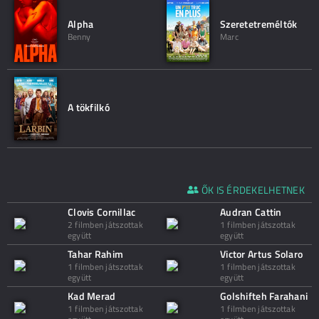
Alpha
Szeretetreméltók
Benny
Marc
A tökfilkó
ŐK IS ÉRDEKELHETNEK
Clovis Cornillac
Audran Cattin
2 filmben játszottak
1 filmben játszottak
együtt
együtt
Tahar Rahim
Victor Artus Solaro
1 filmben játszottak
1 filmben játszottak
együtt
együtt
Kad Merad
Golshifteh Farahani
1 filmben játszottak
1 filmben játszottak