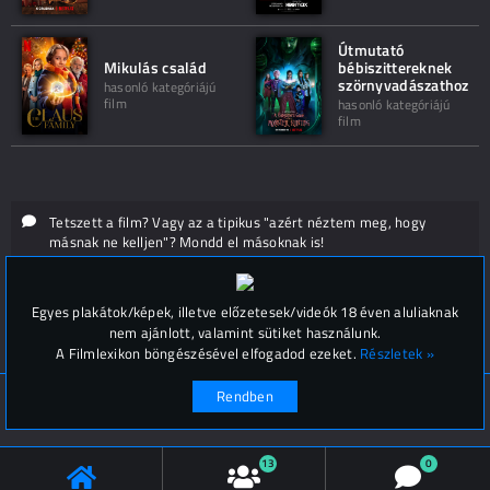
Útmutató
Mikulás család
bébiszittereknek
szörnyvadászathoz
hasonló kategóriájú
film
hasonló kategóriájú
film
Tetszett a film? Vagy az a tipikus "azért néztem meg, hogy
másnak ne kelljen"? Mondd el másoknak is!
Hozzászólások (
0
)
Egyes plakátok/képek, illetve előzetesek/videók 18 éven aluliaknak
nem ajánlott, valamint sütiket használunk.
A Filmlexikon böngészésével elfogadod ezeket.
Részletek »
Rendben
© Filmlexikon 2019-2026
Kapcsolat, impresszum
Értesítési beállítások
13
0