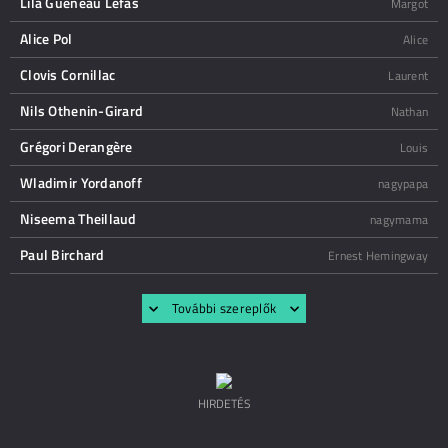
Lila Gueneau Lefas
Margot
Alice Pol
Alice
Clovis Cornillac
Laurent
Nils Othenin-Girard
Nathan
Grégori Derangère
Louis
Wladimir Yordanoff
nagypapa
Niseema Theillaud
nagymama
Paul Birchard
Ernest Hemingway
További szereplők
HIRDETÉS