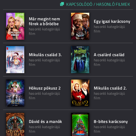
KAPCSOLÓDÓ / HASONLÓ FILMEK
Már megint nem
Egy igazi karácsony
férek a bőrödbe
hasonló kategóriájú
hasonló kategóriájú
film
film
Mikulás család 3.
A csalárd család
hasonló kategóriájú
hasonló kategóriájú
film
film
Hókusz pókusz 2
Mikulás család 2.
hasonló kategóriájú
hasonló kategóriájú
film
film
Dávid és a manók
8-bites karácsony
hasonló kategóriájú
hasonló kategóriájú
film
film