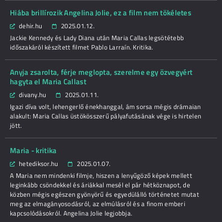
Hiába brillírozik Angelina Jolie, ez a film nem tökéletes
dehir.hu
2025.01.12.
Jackie Kennedy és Lady Diana után Maria Callas legsötétebb
időszakáról készített filmet Pablo Larraín. Kritika.
Anyja zsarolta, férje meglopta, szerelme egy özvegyért
hagyta el Maria Callast
divany.hu
2025.01.11.
Igazi díva volt, lehengerlő énekhanggal, ám sorsa mégis drámaian
alakult: Maria Callas üstökösszerű pályafutásának vége is hirtelen
jött.
Maria - kritika
hetediksor.hu
2025.01.07.
A Maria nem mindenki filmje, hiszen a lenyűgöző képek mellett
leginkább csöndekkel és áriákkal mesél el pár hétköznapot, de
közben mégis egészen gyönyörű és egyedülálló történetet mutat
meg az elmagányosodásról, az elmúlásról és a finom emberi
kapcsolódásokról. Angelina Jolie legjobbja.