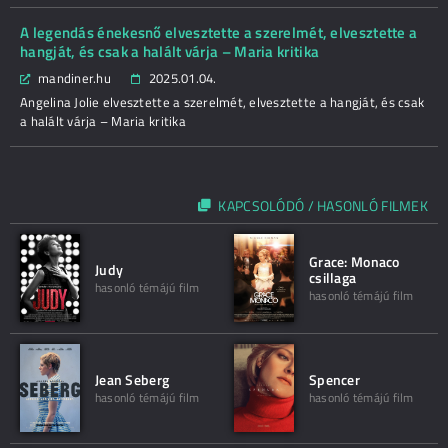
A legendás énekesnő elvesztette a szerelmét, elvesztette a
hangját, és csak a halált várja – Maria kritika
mandiner.hu
2025.01.04.
Angelina Jolie elvesztette a szerelmét, elvesztette a hangját, és csak
a halált várja – Maria kritika
KAPCSOLÓDÓ / HASONLÓ FILMEK
Grace: Monaco
Judy
csillaga
hasonló témájú film
hasonló témájú film
Jean Seberg
Spencer
hasonló témájú film
hasonló témájú film