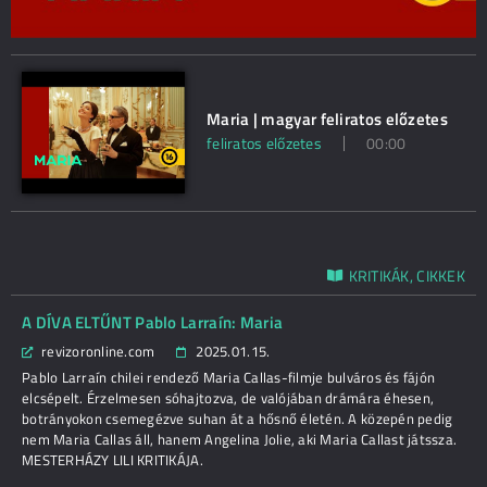
Maria | magyar feliratos előzetes
feliratos előzetes
00:00
KRITIKÁK, CIKKEK
A DÍVA ELTŰNT Pablo Larraín: Maria
revizoronline.com
2025.01.15.
Pablo Larraín chilei rendező Maria Callas-filmje bulváros és fájón
elcsépelt. Érzelmesen sóhajtozva, de valójában drámára éhesen,
botrányokon csemegézve suhan át a hősnő életén. A közepén pedig
nem Maria Callas áll, hanem Angelina Jolie, aki Maria Callast játssza.
MESTERHÁZY LILI KRITIKÁJA.