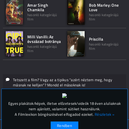
Amar Singh
Bob Marley: One
Chamkila
Love
hasonló kategóriájú
hasonló kategóriájú
film
film
Milli Vanilli: Az
Priscilla
évszázad botránya
hasonló kategóriájú
hasonló kategóriájú
film
film
Tetszett a film? Vagy az a tipikus "azért néztem meg, hogy
másnak ne kelljen"? Mondd el másoknak is!
Hozzászólások (
0
)
Egyes plakátok/képek, illetve előzetesek/videók 18 éven aluliaknak
nem ajánlott, valamint sütiket használunk.
A Filmlexikon böngészésével elfogadod ezeket.
Részletek »
Rendben
© Filmlexikon 2019-2026
Kapcsolat, impresszum