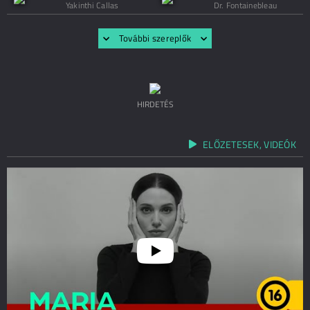
Yakinthi Callas
Dr. Fontainebleau
További szereplők
HIRDETÉS
ELŐZETESEK, VIDEÓK