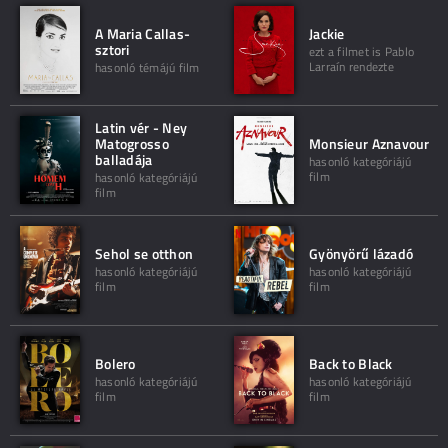
A Maria Callas-
Jackie
sztori
ezt a filmet is Pablo
Larraín rendezte
hasonló témájú film
Latin vér - Ney
Matogrosso
Monsieur Aznavour
balladája
hasonló kategóriájú
film
hasonló kategóriájú
film
Sehol se otthon
Gyönyörű lázadó
hasonló kategóriájú
hasonló kategóriájú
film
film
Bolero
Back to Black
hasonló kategóriájú
hasonló kategóriájú
film
film