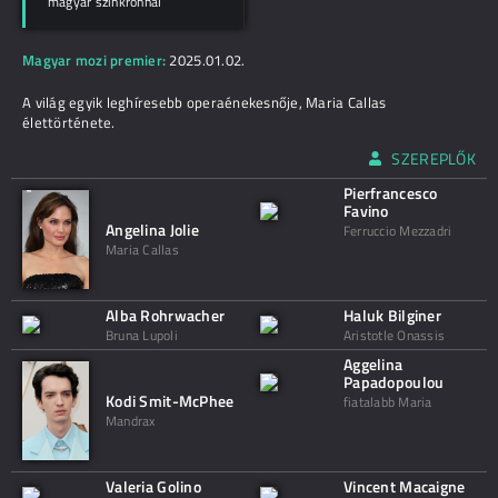
magyar szinkronnal
Magyar mozi premier:
2025.01.02.
A világ egyik leghíresebb operaénekesnője, Maria Callas
élettörténete.
SZEREPLŐK
Pierfrancesco
Favino
Angelina Jolie
Ferruccio Mezzadri
Maria Callas
Alba Rohrwacher
Haluk Bilginer
Bruna Lupoli
Aristotle Onassis
Aggelina
Papadopoulou
Kodi Smit-McPhee
fiatalabb Maria
Mandrax
Valeria Golino
Vincent Macaigne