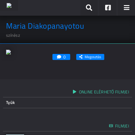
Maria Diakopanayotou
színész
0
Megosztás
ONLINE ELÉRHETŐ FILMJEI
Tyúk
FILMJEI