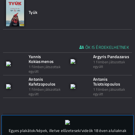
Tyúk
ŐK IS ÉRDEKELHETNEK
Yannis
Argyris Pandazaras
Kokiasmenos
1 filmben játszottak
együtt
1 filmben játszottak
együtt
Antonis
Antonis
Kafetzopoulos
Tsiotsiopoulos
1 filmben játszottak
1 filmben játszottak
együtt
együtt
Hozzászólások (
0
)
Egyes plakátok/képek, illetve előzetesek/videók 18 éven aluliaknak