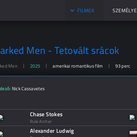
FILMEK
SZEMÉLYE
arked Men - Tetovált srácok
ked Men
2025
amerikai romantikus film
93 perc
dező:
Nick Cassavetes
Chase Stokes
Rule Archer
Alexander Ludwig