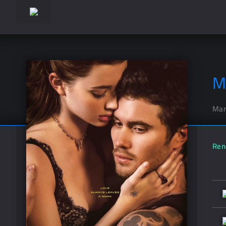
M
Mar
Ren