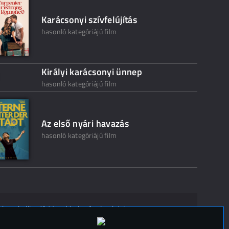
Karácsonyi szívfelújítás
hasonló kategóriájú film
Királyi karácsonyi ünnep
hasonló kategóriájú film
Az első nyári havazás
hasonló kategóriájú film
ak ne kelljen"? Mondd el másoknak is!