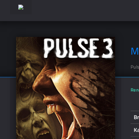
M
Pul
Ren
B
Ka