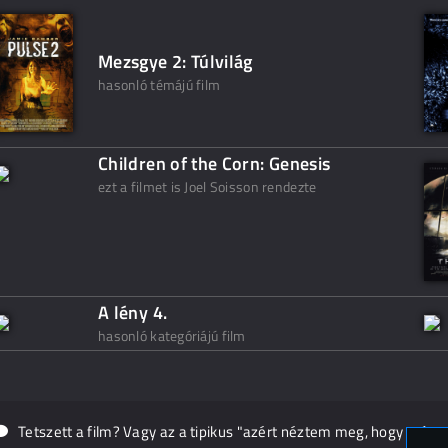
Mezsgye 2: Túlvilág
hasonló témájú film
Children of the Corn: Genesis
ezt a filmet is Joel Soisson rendezte
A lény 4.
hasonló kategóriájú film
Tetszett a film? Vagy az a tipikus "azért néztem meg, hogy másn