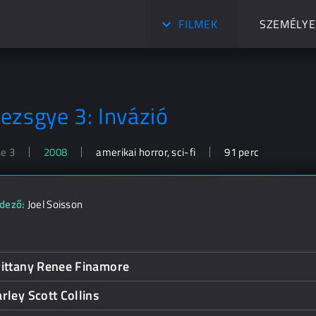
FILMEK
SZEMÉLYE
ezsgye 3: Invázió
se 3
2008
amerikai horror, sci-fi
91 perc
dező:
Joel Soisson
rittany Renee Finamore
rley Scott Collins