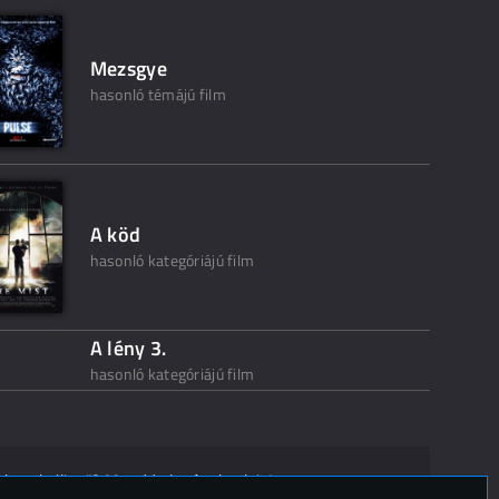
Mezsgye
hasonló témájú film
A köd
hasonló kategóriájú film
A lény 3.
hasonló kategóriájú film
ak ne kelljen"? Mondd el másoknak is!