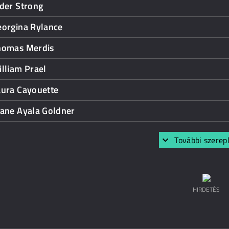
der Strong
eorgina Rylance
homas Merdis
lliam Prael
aura Cayouette
iane Ayala Goldner
További szerep
HIRDETÉS