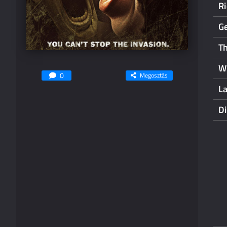
Ri
G
T
Wi
0
Megosztás
L
D