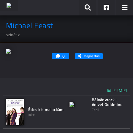
Michael Feast
színész
0
Megosztás
FILMJEI
Bálványrock -
Velvet Goldmine
Édes kis malackám
Cecil
Jake