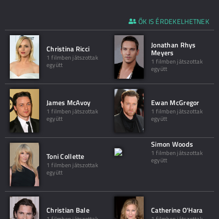
ŐK IS ÉRDEKELHETNEK
Jonathan Rhys
Christina Ricci
Meyers
1 filmben játszottak
1 filmben játszottak
együtt
együtt
James McAvoy
Ewan McGregor
1 filmben játszottak
1 filmben játszottak
együtt
együtt
Simon Woods
1 filmben játszottak
Toni Collette
együtt
1 filmben játszottak
együtt
Christian Bale
Catherine O'Hara
1 filmben játszottak
1 filmben játszottak