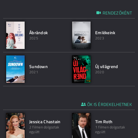
RENDEZŐKÉNT
Ábrándok
Emlékeink
2025
2023
Sundown
Új világrend
2021
2020
ŐK IS ÉRDEKELHETNEK
Jessica Chastain
Tim Roth
2 filmen dolgoztak
1 filmen dolgoztak
együtt
együtt