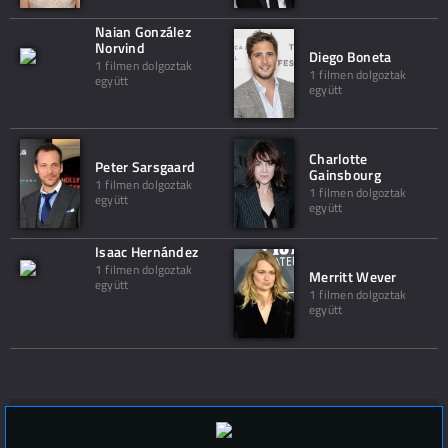
Naian González
Norvind
Diego Boneta
1 filmen dolgoztak
1 filmen dolgoztak
együtt
együtt
Charlotte
Peter Sarsgaard
Gainsbourg
1 filmen dolgoztak
1 filmen dolgoztak
együtt
együtt
Isaac Hernández
1 filmen dolgoztak
Merritt Wever
együtt
1 filmen dolgoztak
együtt
Hozzászólások (
0
)