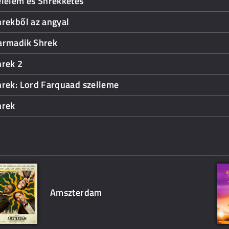
élelem és Shrekketés
rekből az angyal
armadik Shrek
hrek 2
hrek: Lord Farquaad szelleme
hrek
Amszterdam