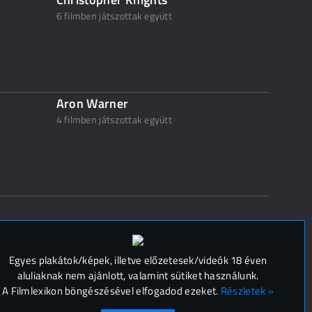
6 filmben játszottak együtt
Aron Warner
4 filmben játszottak együtt
 (
0
)
Egyes plakátok/képek, illetve előzetesek/videók 18 éven
aluliaknak nem ajánlott, valamint sütiket használunk.
A Filmlexikon böngészésével elfogadod ezeket.
Részletek »