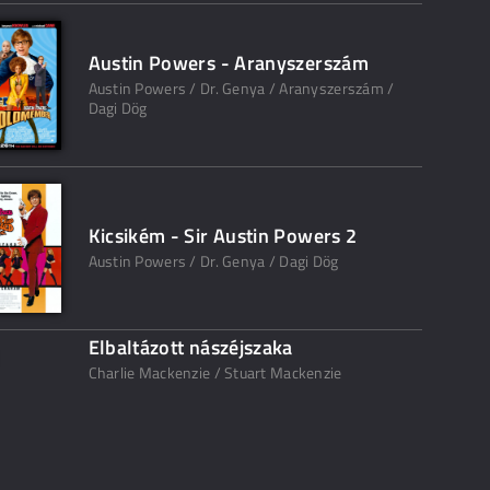
Austin Powers - Aranyszerszám
Austin Powers / Dr. Genya / Aranyszerszám /
Dagi Dög
Kicsikém - Sir Austin Powers 2
Austin Powers / Dr. Genya / Dagi Dög
Elbaltázott nászéjszaka
Charlie Mackenzie / Stuart Mackenzie