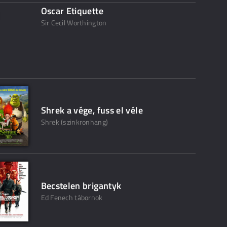
Oscar Etiquette
Sir Cecil Worthington
Shrek a vége, fuss el véle
Shrek (szinkronhang)
Becstelen brigantyk
Ed Fenech tábornok