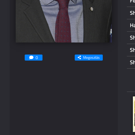
F
Sh
H
S
S
0
Megosztás
S