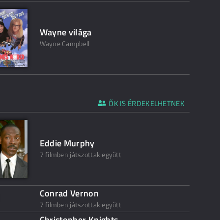
Wayne világa
Wayne Campbell
ŐK IS ÉRDEKELHETNEK
Eddie Murphy
7 filmben játszottak együtt
Conrad Vernon
7 filmben játszottak együtt
Christopher Knights