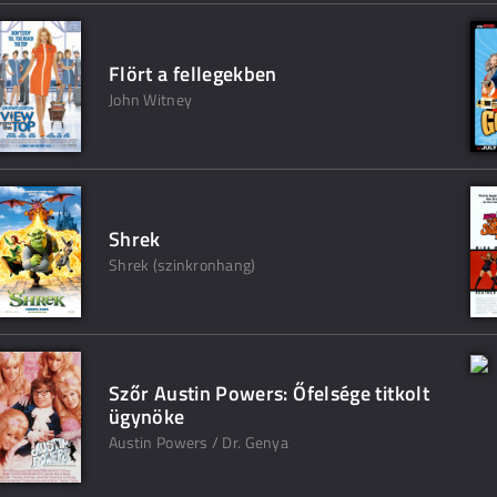
Flört a fellegekben
John Witney
Shrek
Shrek (szinkronhang)
Szőr Austin Powers: Őfelsége titkolt
ügynöke
Austin Powers / Dr. Genya