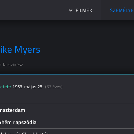
FILMEK
SZEMÉLYE
ike Myers
adai színész
etett:
1963. május 25.
(63 éves)
mszterdam
ohém rapszódia