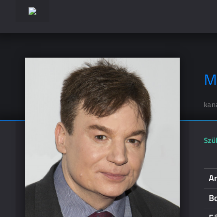
M
kan
Szül
A
B