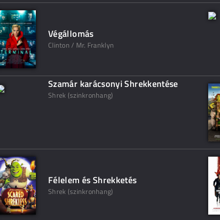
Végállomás
Clinton / Mr. Franklyn
Szamár karácsonyi Shrekkentése
Shrek (szinkronhang)
Félelem és Shrekketés
Shrek (szinkronhang)