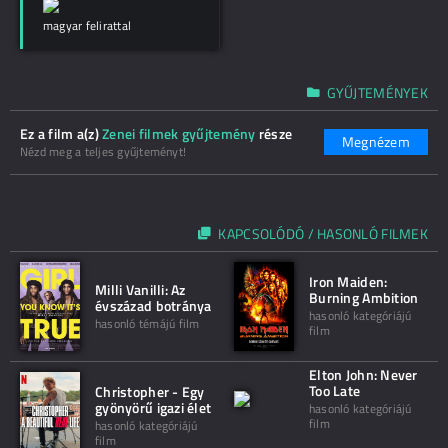
magyar felirattal
GYŰJTEMÉNYEK
Ez a film a(z)
Zenei filmek gyűjtemény
része
Megnézem
Nézd meg a teljes gyűjteményt!
KAPCSOLÓDÓ / HASONLÓ FILMEK
Iron Maiden:
Milli Vanilli: Az
Burning Ambition
évszázad botránya
hasonló kategóriájú
hasonló témájú film
film
Elton John: Never
Too Late
Christopher - Egy
gyönyörű igazi élet
hasonló kategóriájú
film
hasonló kategóriájú
film