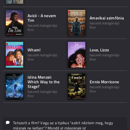
Avicii - A nevem
Amerikai szimfónia
Tim
hasonló kategóriájú
hasonló kategóriájú
film
film
Wham!
Love, Lizzo
hasonló kategóriájú
hasonló kategóriájú
film
film
Idina Menzel:
Which Way to the
Ennio Morricone
Stage?
hasonló kategóriájú
film
hasonló kategóriájú
film
Tetszett a film? Vagy az a tipikus "azért néztem meg, hogy
másnak ne kelljen"? Mondd el másoknak is!