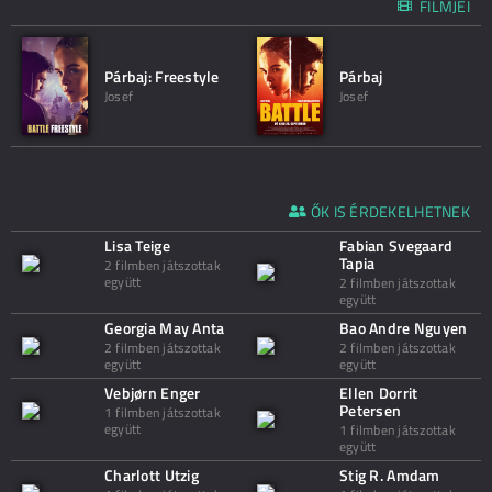
FILMJEI
Párbaj: Freestyle
Párbaj
Josef
Josef
ŐK IS ÉRDEKELHETNEK
Lisa Teige
Fabian Svegaard
Tapia
2 filmben játszottak
együtt
2 filmben játszottak
együtt
Georgia May Anta
Bao Andre Nguyen
2 filmben játszottak
2 filmben játszottak
együtt
együtt
Vebjørn Enger
Ellen Dorrit
Petersen
1 filmben játszottak
együtt
1 filmben játszottak
együtt
Charlott Utzig
Stig R. Amdam