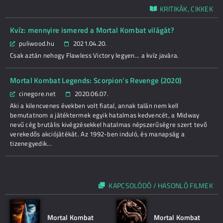
KRITIKÁK, CIKKEK
Kvíz: mennyire ismered a Mortal Kombat világát?
puliwood.hu
2021.04.20.
Csak aztán nehogy Flawless Victory legyen... a kvíz javára.
Mortal Kombat Legends: Scorpion’s Revenge (2020)
cinegore.net
2020.06.07.
Aki a kilencvenes években volt fiatal, annak talán nem kell
bemutatnom a játéktermek egyik hatalmas kedvencét, a Midway
nevű cég brutális kivégzésekkel hatalmas népszerűségre szert tevő
verekedős akciójátékát. Az 1992-ben induló, és manapság a
tizenegyedik...
KAPCSOLÓDÓ / HASONLÓ FILMEK
Mortal Kombat
Mortal Kombat