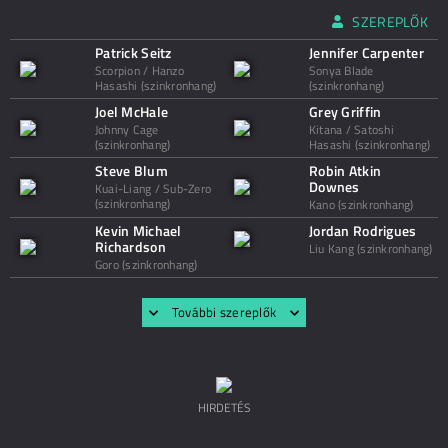
SZEREPLŐK
Patrick Seitz
Jennifer Carpenter
Scorpion / Hanzo
Sonya Blade
Hasashi (szinkronhang)
(szinkronhang)
Joel McHale
Grey Griffin
Johnny Cage
Kitana / Satoshi
(szinkronhang)
Hasashi (szinkronhang)
Steve Blum
Robin Atkin
Downes
Kuai-Liang / Sub-Zero
(szinkronhang)
Kano (szinkronhang)
Kevin Michael
Jordan Rodrigues
Richardson
Liu Kang (szinkronhang)
Goro (szinkronhang)
További szereplők
HIRDETÉS