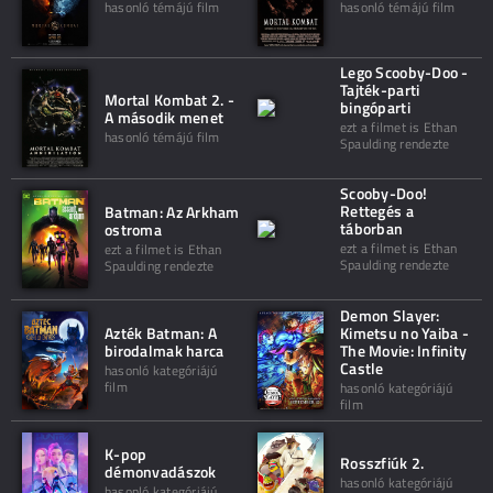
hasonló témájú film
hasonló témájú film
Lego Scooby-Doo -
Tajték-parti
Mortal Kombat 2. -
bingóparti
A második menet
ezt a filmet is Ethan
hasonló témájú film
Spaulding rendezte
Scooby-Doo!
Rettegés a
Batman: Az Arkham
táborban
ostroma
ezt a filmet is Ethan
ezt a filmet is Ethan
Spaulding rendezte
Spaulding rendezte
Demon Slayer:
Azték Batman: A
Kimetsu no Yaiba -
birodalmak harca
The Movie: Infinity
Castle
hasonló kategóriájú
film
hasonló kategóriájú
film
K-pop
Rosszfiúk 2.
démonvadászok
hasonló kategóriájú
hasonló kategóriájú