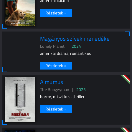
amerikai kaland
Részletek »
Magányos szívek menedéke
Lonely Planet |
2024
amerikai dráma, romantikus
Részletek »
A mumus
The Boogeyman |
2023
horror, misztikus, thriller
Részletek »