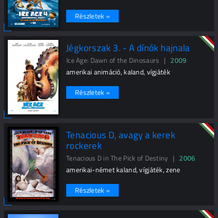
Részletek »
Jégkorszak 3. - A dínók hajnala
Ice Age: Dawn of the Dinosaurs |
2009
amerikai animáció, kaland, vígjáték
Részletek »
Tenacious D, avagy a kerek
rockerek
Tenacious D in The Pick of Destiny |
2006
amerikai-német kaland, vígjáték, zene
Részletek »