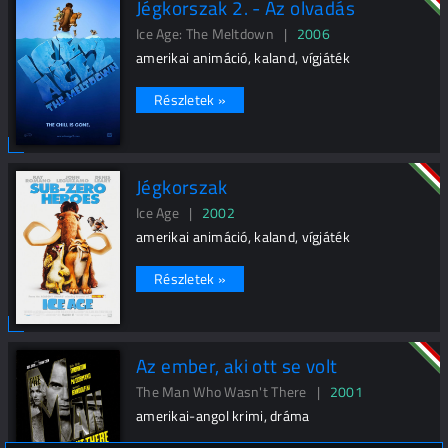
Jégkorszak 2. - Az olvadás
Ice Age: The Meltdown |
2006
amerikai animáció, kaland, vígjáték
Részletek »
Jégkorszak
Ice Age |
2002
amerikai animáció, kaland, vígjáték
Részletek »
Az ember, aki ott se volt
The Man Who Wasn't There |
2001
amerikai-angol krimi, dráma