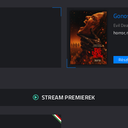
Gonos
Evil D
horror,
Részl
STREAM PREMIEREK