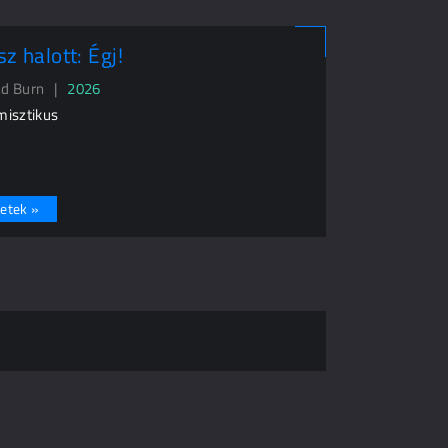
z halott: Égj!
ead Burn |
2026
 misztikus
etek »