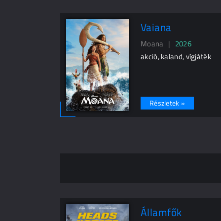
Vaiana
Moana |
2026
akció, kaland, vígjáték
Részletek »
Államfők