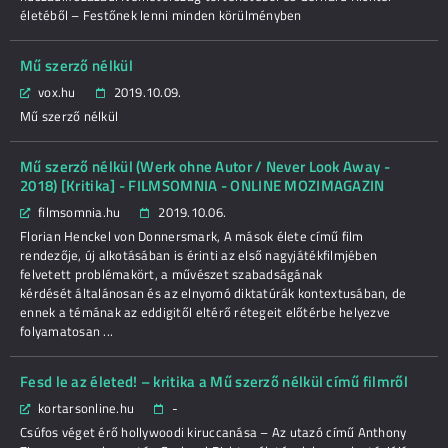
életéből – Festőnek lenni minden körülményben
Mű szerző nélkül
vox.hu
2019.10.09.
Mű szerző nélkül
Mű szerző nélkül (Werk ohne Autor / Never Look Away -
2018) [Kritika] - FILMSOMNIA - ONLINE MOZIMAGAZIN
filmsomnia.hu
2019.10.06.
Florian Henckel von Donnersmark, A mások élete című film
rendezője, új alkotásában is érinti az első nagyjátékfilmjében
felvetett problémakört, a művészet szabadságának
kérdését általánosan és az elnyomó diktatúrák kontextusában, de
ennek a témának az eddigitől eltérő rétegeit előtérbe helyezve
folyamatosan ...
Fesd le az életed! – kritika a Mű szerző nélkül című filmről
kortarsonline.hu
-
Csúfos véget érő hollywoodi kiruccanása – Az utazó című Anthony