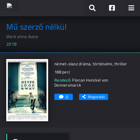
Mű szerző nélkül
Werk ohne Autor
2018
német-olasz dráma, történelmi, thriller
188 perc
Rendező:
Florian Henckel von
Donnersmarck
0
Megosztás