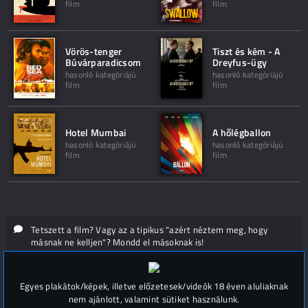
film
film
Vörös-tenger
Tiszt és kém - A
Búvárparadicsom
Dreyfus-ügy
hasonló kategóriájú
hasonló kategóriájú
film
film
Hotel Mumbai
A hőlégballon
hasonló kategóriájú
hasonló kategóriájú
film
film
Tetszett a film? Vagy az a tipikus "azért néztem meg, hogy
másnak ne kelljen"? Mondd el másoknak is!
Hozzászólások (
0
)
Egyes plakátok/képek, illetve előzetesek/videók 18 éven aluliaknak
nem ajánlott, valamint sütiket használunk.