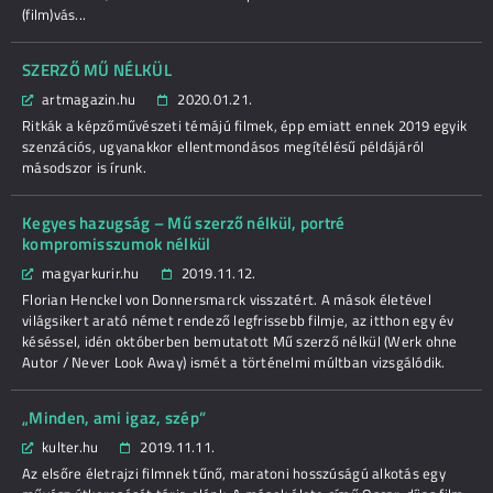
(film)vás...
SZERZŐ MŰ NÉLKÜL
artmagazin.hu
2020.01.21.
Ritkák a képzőművészeti témájú filmek, épp emiatt ennek 2019 egyik
szenzációs, ugyanakkor ellentmondásos megítélésű példájáról
másodszor is írunk.
Kegyes hazugság – Mű szerző nélkül, portré
kompromisszumok nélkül
magyarkurir.hu
2019.11.12.
Florian Henckel von Donnersmarck visszatért. A mások életével
világsikert arató német rendező legfrissebb filmje, az itthon egy év
késéssel, idén októberben bemutatott Mű szerző nélkül (Werk ohne
Autor / Never Look Away) ismét a történelmi múltban vizsgálódik.
„Minden, ami igaz, szép”
kulter.hu
2019.11.11.
Az elsőre életrajzi filmnek tűnő, maratoni hosszúságú alkotás egy