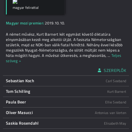
magyar felirattal
Magyar mozi premier:
2019.10.10.
A német művész, Kurt Barnert két egymást követő diktatúra
elnyomásában kezdi meg alkotói útját. A fasiszta Németországban
születik, majd az NDK-ban válik fiatal felnőtté. Néhány évvel később
megszökik Nyugat-Németországba, de sötét múltját nem képes a
háta mögött hagyni. A művészi útkeresés, a meghasonlás,
...
Teljes
szöveg »
SZEREPLŐK
Sebastian Koch
Carl Seeband
Tom Schilling
Kurt Barnert
Paula Beer
Ellie Seeband
Oliver Masucci
Antonius van Verten
Saskia Rosendahl
Elisabeth May