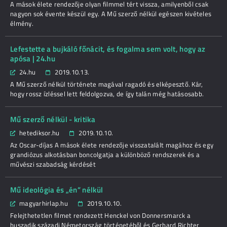
A mások élete rendezője olyan filmmel tért vissza, amilyenből csak
nagyon sok évente készül egy. A Mű szerző nélkül egészen kivételes
élmény.
Lefestette a bujkáló főnácit, és fogalma sem volt, hogy az
apósa | 24.hu
24.hu
2019.10.13.
A Mű szerző nélkül története magával ragadó és elképesztő. Kár,
hogy rossz ízléssel lett feldolgozva, de így talán még hatásosabb.
Mű szerző nélkül - kritika
hetediksor.hu
2019.10.10.
Az Oscar-díjas A mások élete rendezője visszatalált magához és egy
grandiózus alkotásban boncolgatja a különböző rendszerek és a
művészi szabadság kérdését
Mű ideológia és „én” nélkül
magyarhirlap.hu
2019.10.10.
Felejthetetlen filmet rendezett Henckel von Donnersmarck a
huszadik századi Németország történetéből és Gerhard Richter