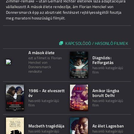
Zimmer-remake – után Gerhard Richter életének laza adaptációjára
vállalkozott A mások élete rendezője, ám Florian Henckel von
Donnersmarck épp az absztrakt festészet rejtélyességétől fosztja
meg maratoni hosszúságú filmjét.
KAPCSOLÓDÓ / HASONLÓ FILMEK
A mások élete
Diagnózis:
ezt a filmet is Florian
Felforgatás
Henckel von
Donnersmarck
hasonló kategóriájú
rendezte
film
1986 - Az elveszett
Amikor lángba
év
borult Delhi
hasonló kategóriájú
hasonló kategóriájú
film
film
Macbeth tragédiája
Az élet Lagosban
hasonló kategóriájú
hasonló kategóriájú