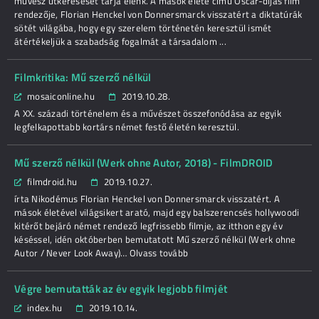
művész útkeresését tárja elénk. A mások élete című Oscar-díjas film
rendezője, Florian Henckel von Donnersmarck visszatért a diktatúrák
sötét világába, hogy egy szerelem történetén keresztül ismét
átértékeljük a szabadság fogalmát a társadalom ...
Filmkritika: Mű szerző nélkül
mosaiconline.hu
2019.10.28.
A XX. századi történelem és a művészet összefonódása az egyik
legfelkapottabb kortárs német festő életén keresztül.
Mű szerző nélkül (Werk ohne Autor, 2018) - FilmDROID
filmdroid.hu
2019.10.27.
írta Nikodémus Florian Henckel von Donnersmarck visszatért. A
mások életével világsikert arató, majd egy balszerencsés hollywoodi
kitérőt bejáró német rendező legfrissebb filmje, az itthon egy év
késéssel, idén októberben bemutatott Mű szerző nélkül (Werk ohne
Autor / Never Look Away)… Olvass tovább
Végre bemutatták az év egyik legjobb filmjét
index.hu
2019.10.14.