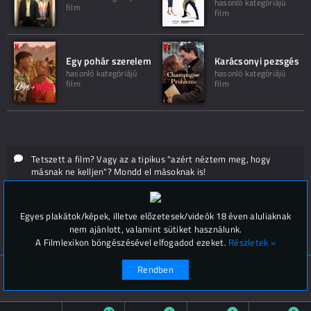
hasonló kategóriájú
film
film
Egy pohár szerelem
Karácsonyi pezsgés
hasonló kategóriájú
hasonló kategóriájú
film
film
Tetszett a film? Vagy az a tipikus "azért néztem meg, hogy
másnak ne kelljen"? Mondd el másoknak is!
Hozzászólások (
0
)
Egyes plakátok/képek, illetve előzetesek/videók 18 éven aluliaknak
nem ajánlott, valamint sütiket használunk.
A Filmlexikon böngészésével elfogadod ezeket.
Részletek »
Rendben
© Filmlexikon 2019-2026
Kapcsolat, impresszum
Értesítési beállítások