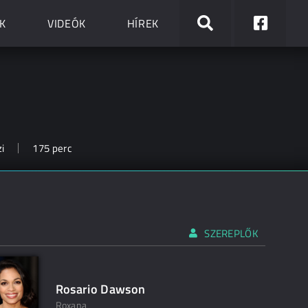
K
VIDEÓK
HÍREK
i
175 perc
SZEREPLŐK
Rosario Dawson
Roxana