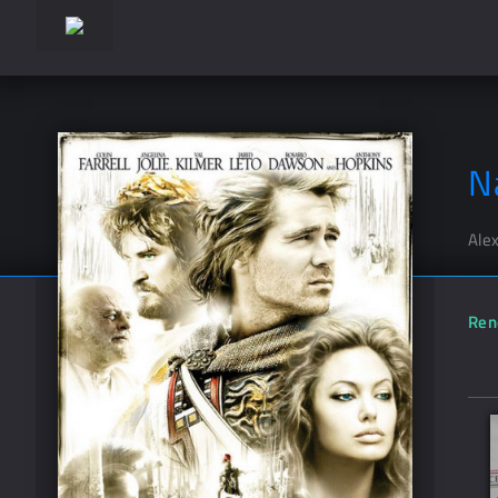
N
Ale
Ren