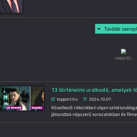
További szerep
HIRDETÉS
13 történelmi uralkodó, amelyek tö
toppont.hu
2024.10.07.
Következő cikkünkben olyan színészválogatá
játszottak népszerű sorozatokban és film