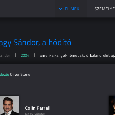
FILMEK
SZEMÉLYE
agy Sándor, a hódító
xander
2004
amerikai-angol-német akció, kaland, életrajz
dező:
Oliver Stone
Colin Farrell
Nagy Sándor