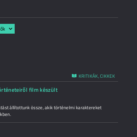
lők
KRITIKÁK, CIKKEK
rténeteiről film készült
st állítottunk össze, akik történelmi karaktereket
ekben.