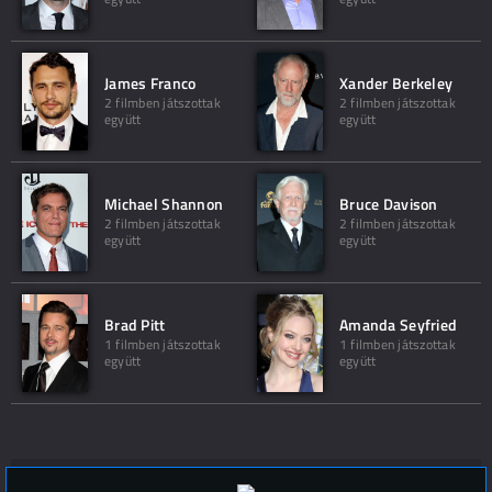
James Franco
Xander Berkeley
2 filmben játszottak
2 filmben játszottak
együtt
együtt
Michael Shannon
Bruce Davison
2 filmben játszottak
2 filmben játszottak
együtt
együtt
Brad Pitt
Amanda Seyfried
1 filmben játszottak
1 filmben játszottak
együtt
együtt
Hozzászólások (
0
)