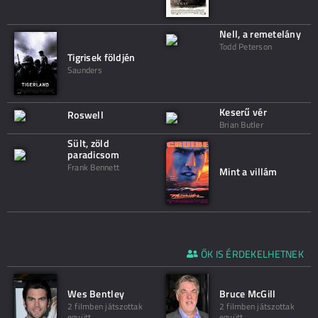
Nell, a remetelány
Todd Peterson
Tigrisek földjén
Saunders
Keserű vér
Roswell
Brian Butler
Sült, zöld
paradicsom
Frank Bennett
Mint a villám
ŐK IS ÉRDEKELHETNEK
Wes Bentley
Bruce McGill
2 filmben játszottak
2 filmben játszottak
együtt
együtt