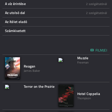
A víz érintése
2 szolgáltatónál
Az utolsó dal
2 szolgáltatónál
Az ítélet eladó
Számkivetett
FILMJEI
Muzzle
Freeman
Reagan
James Baker
Terror on the Prairie
Hotel Coppelia
Thompson