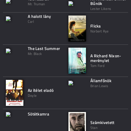
Bűnök
Mr. Truman
Lester Likens
A halott lány
Carl
Flicka
Norbert Rye
The Last Summer
Mr. Black
A Richard Nixon-
merénylet
Tom Ford
Államfőnök
Brian Lewis
Az ítélet eladó
Doyle
Sötétkamra
Számkivetett
Stan