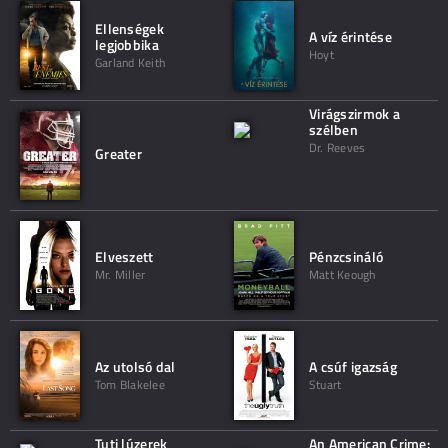
Ellenségek
A víz érintése
legjobbika
Hoyt
Garland Keith
Virágszirmok a
szélben
Dr. Reeves
Greater
Elveszett
Pénzcsináló
Mr. Miller
Matt Keough
Az utolsó dal
A csúf igazság
Tom Blakelee
Stuart
Tuti lúzerek
An American Crime: