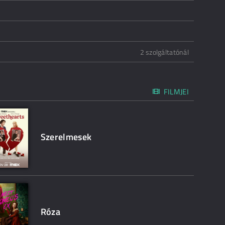
2 szolgáltatónál
FILMJEI
Szerelmesek
Róza