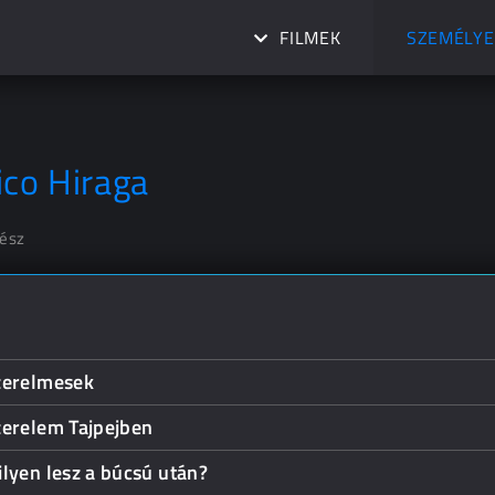
FILMEK
SZEMÉLYE
ico Hiraga
nész
zerelmesek
zerelem Tajpejben
lyen lesz a búcsú után?