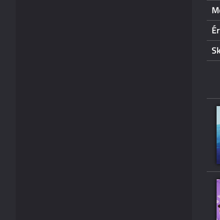
Mo
Ér
Sk