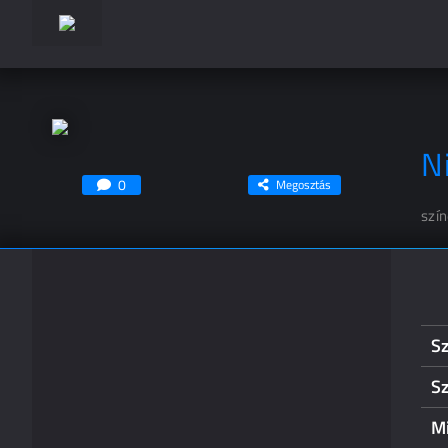
N
0
Megosztás
szí
S
S
Mi