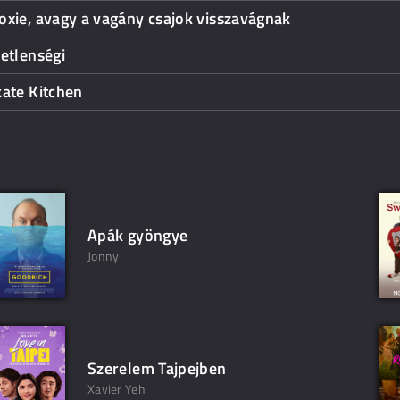
xie, avagy a vagány csajok visszavágnak
etlenségi
ate Kitchen
Apák gyöngye
Jonny
Szerelem Tajpejben
Xavier Yeh