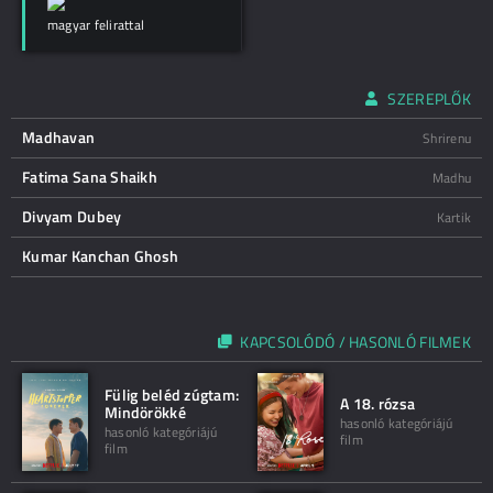
magyar felirattal
SZEREPLŐK
Madhavan
Shrirenu
Fatima Sana Shaikh
Madhu
Divyam Dubey
Kartik
Kumar Kanchan Ghosh
KAPCSOLÓDÓ / HASONLÓ FILMEK
Fülig beléd zúgtam:
A 18. rózsa
Mindörökké
hasonló kategóriájú
hasonló kategóriájú
film
film