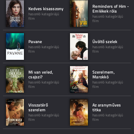
Reminders of Him -
Kedves kisasszony
Emlékek róla
hasonló kategóriájú
hasonló kategóriájú
film
film
Pavane
Üvöltő szelek
hasonló kategóriájú
hasonló kategóriájú
film
film
Mi van veled,
Szerelmem,
csajszi?
Marokkó
hasonló kategóriájú
hasonló kategóriájú
film
film
Visszatérő
Az aranyműves
szerelem
titka
hasonló kategóriájú
hasonló kategóriájú
film
film