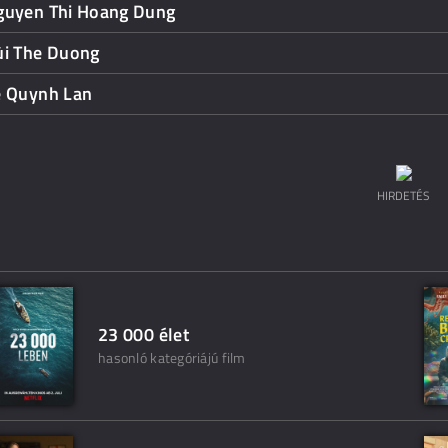
guyen Thi Hoang Dung
ùi The Duong
e Quynh Lan
HIRDETÉS
23 000 élet
hasonló kategóriájú film