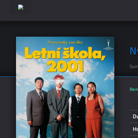
N
Sum
Ren
D
H