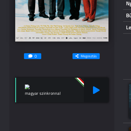
N
B
L
0
Megosztás
magyar szinkronnal