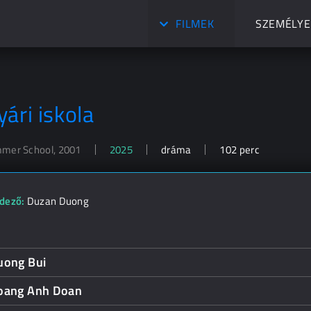
FILMEK
SZEMÉLYE
yári iskola
mer School, 2001
2025
dráma
102 perc
dező:
Duzan Duong
uong Bui
oang Anh Doan