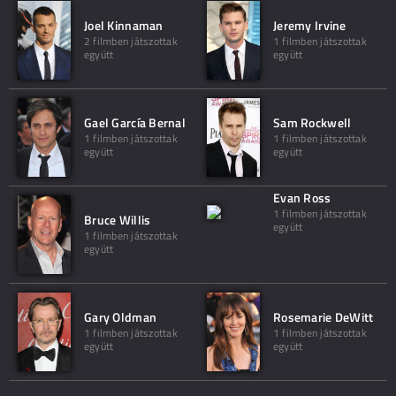
Joel Kinnaman
Jeremy Irvine
2 filmben játszottak
1 filmben játszottak
együtt
együtt
Gael García Bernal
Sam Rockwell
1 filmben játszottak
1 filmben játszottak
együtt
együtt
Evan Ross
1 filmben játszottak
Bruce Willis
együtt
1 filmben játszottak
együtt
Gary Oldman
Rosemarie DeWitt
1 filmben játszottak
1 filmben játszottak
együtt
együtt