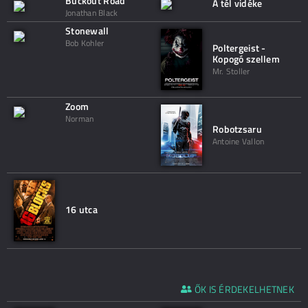
Buckout Road
A tél vidéke
Jonathan Black
Stonewall
Bob Kohler
Poltergeist -
Kopogó szellem
Mr. Stoller
Zoom
Norman
Robotzsaru
Antoine Vallon
16 utca
ŐK IS ÉRDEKELHETNEK