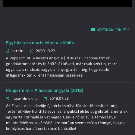
KRITIKÁK, CIKKEK
Egy háziasszony is lehet akcióhős
port.hu
2020.10.22.
A Peppermint: A bosszú angyala ( 2018) az Elrabolva filmek
gondolatmenetét és felépítését követi, már csak azért is, mert
ugyanaz a rendező, vagyis a lényeg, attól még, hogy valaki
átlagosnak tűnik, lehet halálosan veszélyes.
Peppermint – A bosszú angyala (2018)
mozi-filmek.hu
2018.07.23.
Az Elrabolva rendezője újabb bosszúhadjáratot filmesített meg.
Történet Riley North férjével és lányukkal éli boldog életét, amelynek
egy kartell támadása vet véget. Csak a nő éli túl a támadást, s
miután felébred a kómából szomorúan szembesül a ténnyel, hogy a
befolyásos bandához tartozó bűnözőket ...