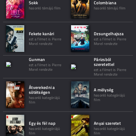
Sokk
Colombiana
hasonló témájú film
hasonló témájú film
Fekete kanári
Dzsungelhajsza
ezt a filmet is Pierre
ezt a filmet is Pierre
Morel rendezte
Morel rendezte
Gunman
Párizsból
szeretettel
ezt a filmet is Pierre
Morel rendezte
ezt a filmet is Pierre
Morel rendezte
Átverekedni a
A mélység
sötétségen
hasonló kategóriájú
hasonló kategóriájú
film
film
Egy és fél nap
Anyai szeretet
hasonló kategóriájú
hasonló kategóriájú
film
film