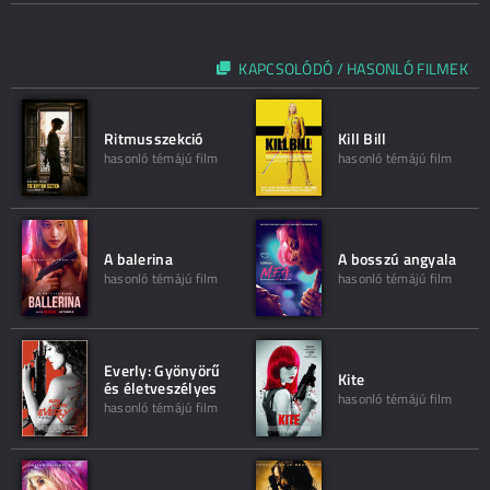
KAPCSOLÓDÓ / HASONLÓ FILMEK
Ritmusszekció
Kill Bill
hasonló témájú film
hasonló témájú film
A balerina
A bosszú angyala
hasonló témájú film
hasonló témájú film
Everly: Gyönyörű
Kite
és életveszélyes
hasonló témájú film
hasonló témájú film