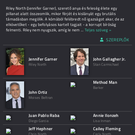
Riley North (Jennifer Garner), szerető anya és feleség élete egy
pillanat alatt összeomlik, mikor férjét és kislányát egy brutális
támadásban megölik. A kómából felébredt nő igazságot akar, de az
elkövetőket - egy befolyásos kartell tagjait - a korrupt bíróság
felmenti. Riley nem nyugszik, amíg le nem
...
Teljes szöveg »
SZEREPLŐK
Jennifer Garner
John Gallagher Jr.
Riley North
Stan Carmichael
Method Man
Barker
John Ortiz
Moises Beltran
Juan Pablo Raba
Annie Ilonzeh
Diego Garcia
Lisa Inman
Jeff Hephner
Cailey Fleming
Chris North
Carly North