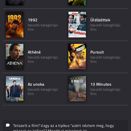
1992
Üldözöttek
hasonló kategóriájú
hasonló kategóriájú
film
film
Athéné
Pursuit
hasonló kategóriájú
hasonló kategóriájú
film
film
Az unoka
13 Minutes
hasonló kategóriájú
hasonló kategóriájú
film
film
Tetszett a film? Vagy az a tipikus "azért néztem meg, hogy
másnak ne kelljen"? Mondd el másoknak is!