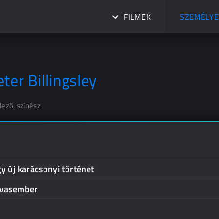
FILMEK
SZEMÉLYE
ter Billingsley
dező, színész
y új karácsonyi történet
 vasember