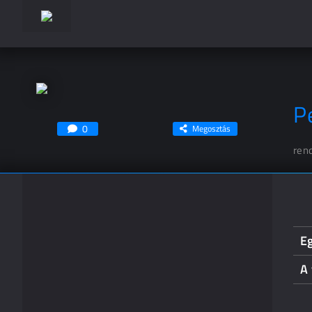
Pe
0
Megosztás
ren
Eg
A