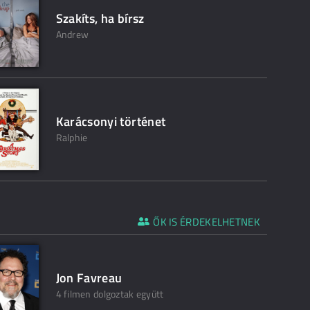
Szakíts, ha bírsz
Andrew
Karácsonyi történet
Ralphie
ŐK IS ÉRDEKELHETNEK
Jon Favreau
4 filmen dolgoztak együtt