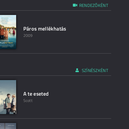
RENDEZŐKÉNT
Páros mellékhatás
2009
SZÍNÉSZKÉNT
A te eseted
Scott