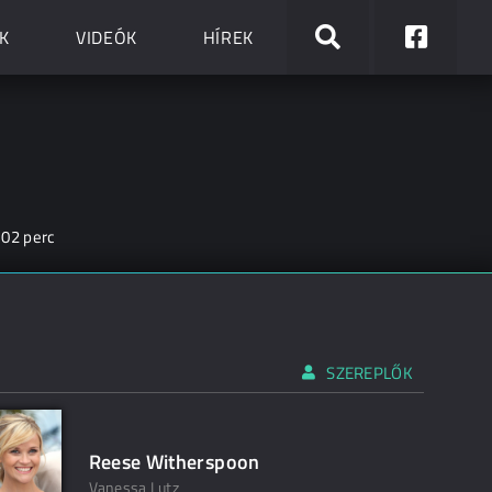
K
VIDEÓK
HÍREK
102 perc
SZEREPLŐK
Reese Witherspoon
Vanessa Lutz