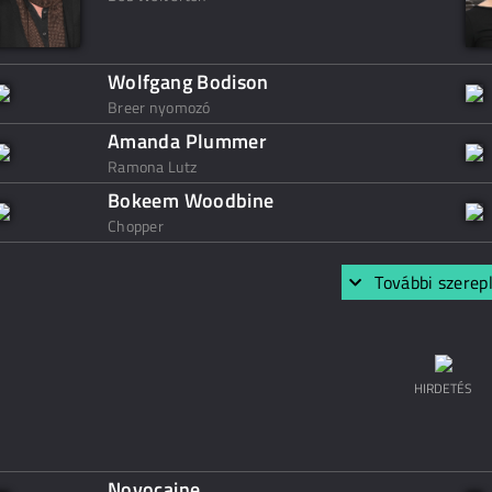
Wolfgang Bodison
Breer nyomozó
Amanda Plummer
Ramona Lutz
Bokeem Woodbine
Chopper
További szerep
HIRDETÉS
Novocaine