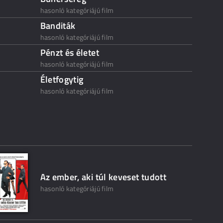
hasonló kategóriájú film
Banditák
hasonló kategóriájú film
Pénzt és életet
hasonló kategóriájú film
Életfogytig
hasonló kategóriájú film
Az ember, aki túl keveset tudott
hasonló kategóriájú film