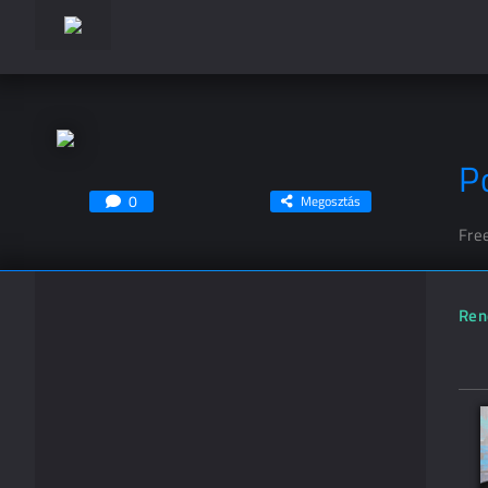
P
0
Megosztás
Fre
Ren