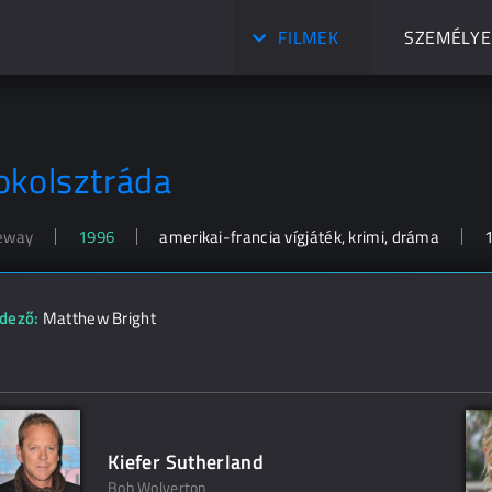
FILMEK
SZEMÉLYE
okolsztráda
eway
1996
amerikai-francia vígjáték, krimi, dráma
dező:
Matthew Bright
Kiefer Sutherland
Bob Wolverton