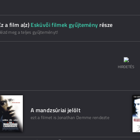
Ez a film a(z)
Esküvői filmek gyűjtemény
része
ézd meg a teljes gyűjteményt!
HIRDETÉS
A mandzsúriai jelölt
ezt a filmet is Jonathan Demme rendezte