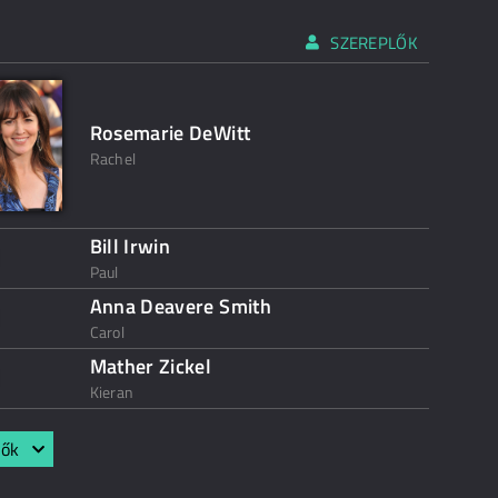
SZEREPLŐK
Rosemarie DeWitt
Rachel
Bill Irwin
Paul
Anna Deavere Smith
Carol
Mather Zickel
Kieran
lők