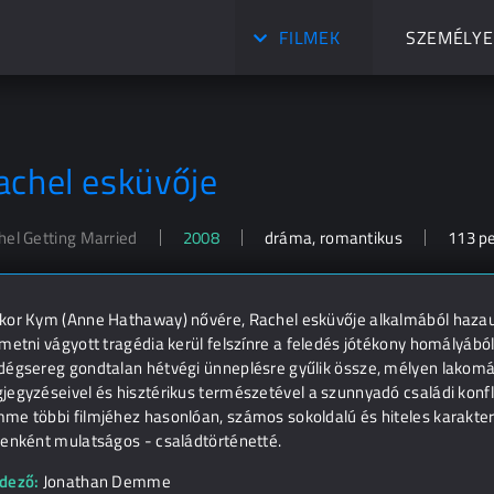
FILMEK
SZEMÉLYE
achel esküvője
hel Getting Married
2008
dráma, romantikus
113 p
kor Kym (Anne Hathaway) nővére, Rachel esküvője alkalmából hazaut
metni vágyott tragédia kerül felszínre a feledés jótékony homályából.
dégsereg gondtalan hétvégi ünneplésre gyűlik össze, mélyen lakom
egyzéseivel és hisztérikus természetével a szunnyadó családi konfli
me többi filmjéhez hasonlóan, számos sokoldalú és hiteles karaktere
yenként mulatságos - családtörténetté.
dező:
Jonathan Demme