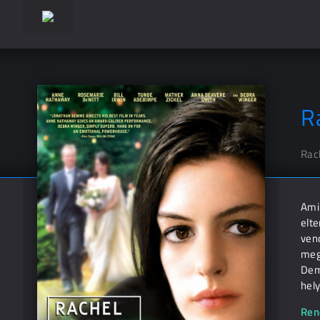
R
Rac
Ami
elte
ven
megj
Dem
hel
Ren