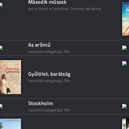
Második műszak
ezt a filmet is Jonathan Demme rendezte
Az erőmű
hasonló kategóriájú film
Gyűlölet, barátság
hasonló kategóriájú film
Stockholm
hasonló kategóriájú film