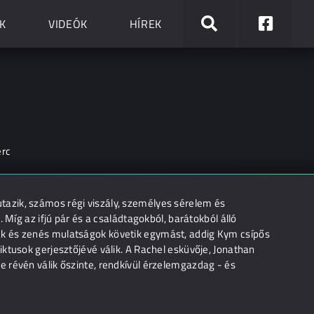
K
VIDEÓK
HÍREK
erc
azik, számos régi viszály, személyes sérelem és
 Míg az ifjú pár és a családtagokból, barátokból álló
ák és zenés mulatságok követik egymást, addig Kym csípős
ktusok gerjesztőjévé válik. A Rachel esküvője, Jonathan
 révén válik őszinte, rendkívül érzelemgazdag - és