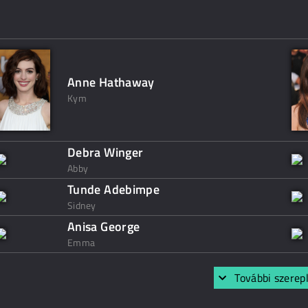
Anne Hathaway
Kym
Debra Winger
Abby
Tunde Adebimpe
Sidney
Anisa George
Emma
További szerep