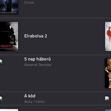
Chiron
Elrabolva 2
5 nap háború
Alexandr Demidov
A kód
Nicky / Viktor