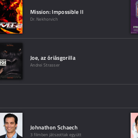
Mission: Impossible II
Dr. Nekhorvich
Joe, az óriásgorilla
Andrei Strasser
Johnathon Schaech
3 filmben játszottak együtt