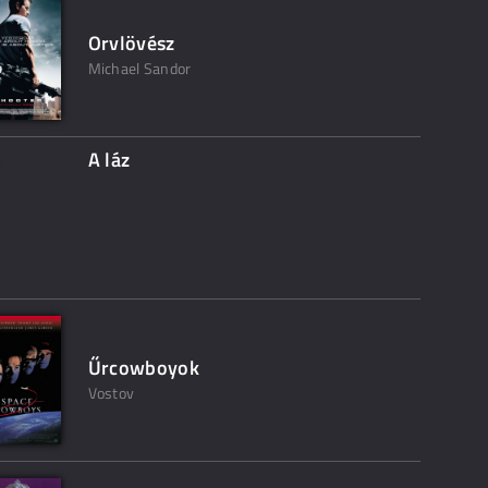
Orvlövész
Michael Sandor
A láz
Űrcowboyok
Vostov