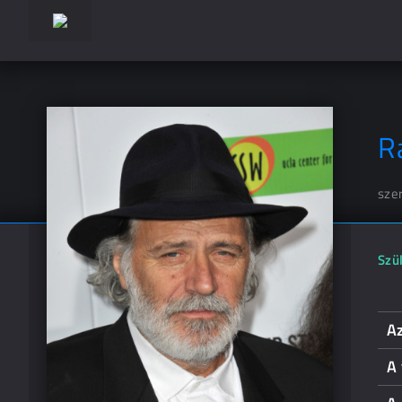
R
sze
Szül
Az
A 