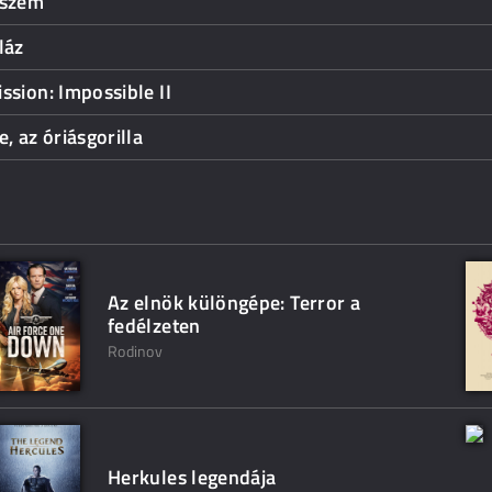
 szem
láz
ssion: Impossible II
e, az óriásgorilla
Az elnök különgépe: Terror a
fedélzeten
Rodinov
Herkules legendája