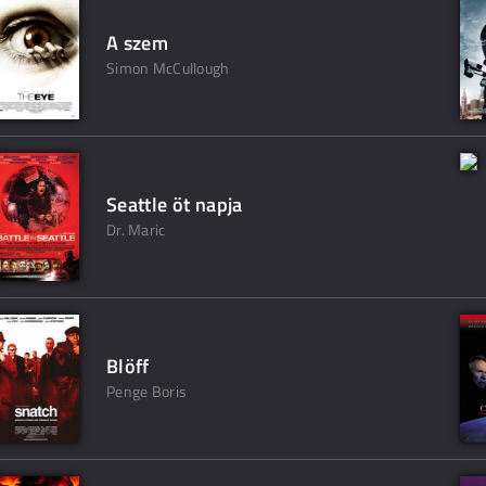
A szem
Simon McCullough
Seattle öt napja
Dr. Maric
Blöff
Penge Boris