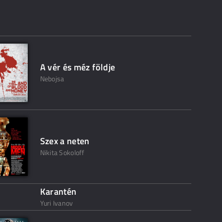
A vér és méz földje
Nebojsa
Szex a neten
Nikita Sokoloff
Karantén
Yuri Ivanov