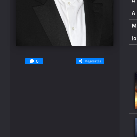
A
A 
Mi
Jo
0
Megosztás