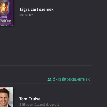
Tágra zárt szemek
Mr. Milich
ŐK IS ÉRDEKELHETNEK
Tom Cruise
2 filmben játszottak együtt