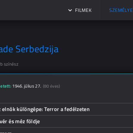
FILMEK
SZEMÉLYE
ade Serbedzija
rb színész
etett:
1946. július 27.
(80 éves)
 elnök különgépe: Terror a fedélzeten
vér és méz földje