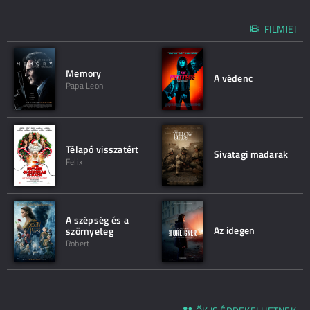
FILMJEI
Memory
A védenc
Papa Leon
Télapó visszatért
Sivatagi madarak
Felix
A szépség és a
Az idegen
szörnyeteg
Robert