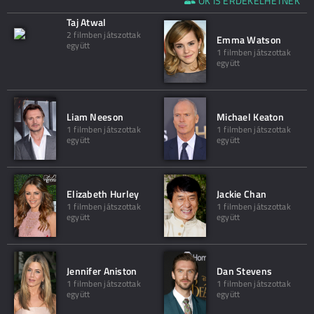
ŐK IS ÉRDEKELHETNEK
Taj Atwal
2 filmben játszottak
Emma Watson
együtt
1 filmben játszottak
együtt
Liam Neeson
Michael Keaton
1 filmben játszottak
1 filmben játszottak
együtt
együtt
Elizabeth Hurley
Jackie Chan
1 filmben játszottak
1 filmben játszottak
együtt
együtt
Jennifer Aniston
Dan Stevens
1 filmben játszottak
1 filmben játszottak
együtt
együtt