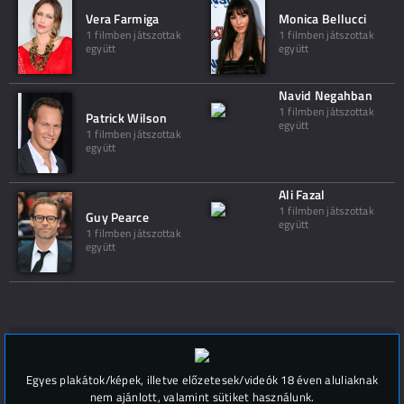
Vera Farmiga
Monica Bellucci
1 filmben játszottak
1 filmben játszottak
együtt
együtt
Navid Negahban
1 filmben játszottak
Patrick Wilson
együtt
1 filmben játszottak
együtt
Ali Fazal
1 filmben játszottak
Guy Pearce
együtt
1 filmben játszottak
együtt
Hozzászólások (
0
)
Egyes plakátok/képek, illetve előzetesek/videók 18 éven aluliaknak
nem ajánlott, valamint sütiket használunk.