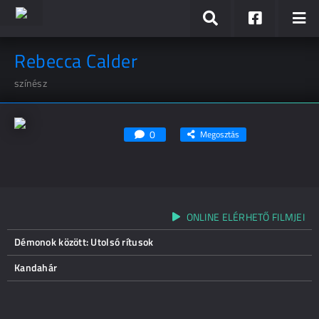
Rebecca Calder
színész
0
Megosztás
ONLINE ELÉRHETŐ FILMJEI
Démonok között: Utolsó rítusok
Kandahár