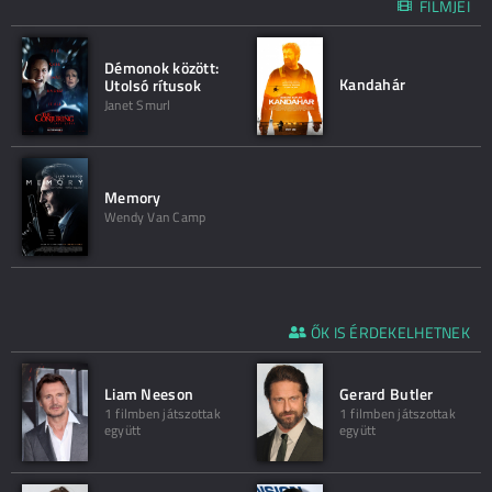
FILMJEI
Démonok között:
Kandahár
Utolsó rítusok
Janet Smurl
Memory
Wendy Van Camp
ŐK IS ÉRDEKELHETNEK
Liam Neeson
Gerard Butler
1 filmben játszottak
1 filmben játszottak
együtt
együtt