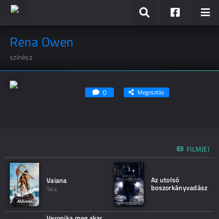
Rena Owen
színész
0
Megosztás
FILMJEI
Az utolsó
Vaiana
boszorkányvadász
Tala
Veronika meg akar