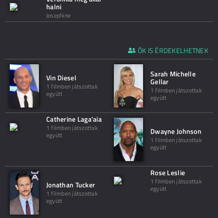
halni
Josephine
ŐK IS ÉRDEKELHETNEK
Sarah Michelle
Vin Diesel
Gellar
1 filmben játszottak
1 filmben játszottak
együtt
együtt
Catherine Laga'aia
1 filmben játszottak
Dwayne Johnson
együtt
1 filmben játszottak
együtt
Rose Leslie
1 filmben játszottak
Jonathan Tucker
együtt
1 filmben játszottak
együtt