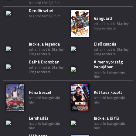
hasonló témájú film
Rendőrsztori
hasonló témájú film
Vanguard
ezt a filmet is Stanley
Tong rendezte
Jackie, a legenda
Első csapás
ezt a filmet is Stanley
ezt a filmet is Stanley
Tong rendezte
Tong rendezte
Balhé Bronxban
A mennyország
kapujában
ezt a filmet is Stanley
Tong rendezte
hasonló kategóriájú
film
Pénz beszél
Két túsz között
hasonló kategóriájú
hasonló kategóriájú
film
film
Lerohadás
Jackie, a jó fiú
hasonló kategóriájú
hasonló kategóriájú
film
film
Mélypont