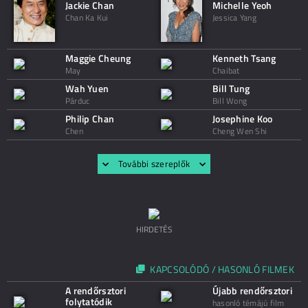
Jackie Chan
Michelle Yeoh
Chan Ka Kui
Jessica Yang
Maggie Cheung
Kenneth Tsang
May
Chaibat
Wah Yuen
Bill Tung
Párduc
Bill Wong
Philip Chan
Josephine Koo
Chen
Cheng Wen Shi
További szereplők
HIRDETÉS
KAPCSOLÓDÓ / HASONLÓ FILMEK
A rendőrsztori
Újabb rendőrsztori
folytatódik
hasonló témájú film