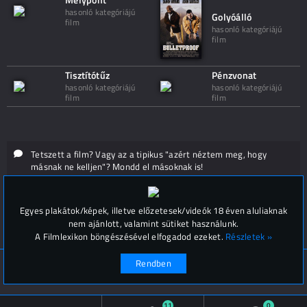
hasonló kategóriájú
Golyóálló
film
hasonló kategóriájú
film
Tisztítótűz
Pénzvonat
hasonló kategóriájú
hasonló kategóriájú
film
film
Tetszett a film? Vagy az a tipikus "azért néztem meg, hogy
másnak ne kelljen"? Mondd el másoknak is!
Hozzászólások (
0
)
Egyes plakátok/képek, illetve előzetesek/videók 18 éven aluliaknak
nem ajánlott, valamint sütiket használunk.
A Filmlexikon böngészésével elfogadod ezeket.
Részletek »
Rendben
© Filmlexikon 2019-2026
Kapcsolat, impresszum
Értesítési beállítások
11
0