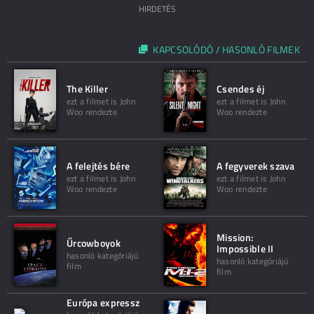
HIRDETÉS
KAPCSOLÓDÓ / HASONLÓ FILMEK
The Killer
Csendes éj
ezt a filmet is John
ezt a filmet is John
Woo rendezte
Woo rendezte
A felejtés bére
A fegyverek szava
ezt a filmet is John
ezt a filmet is John
Woo rendezte
Woo rendezte
Mission:
Űrcowboyok
Impossible II
hasonló kategóriájú
hasonló kategóriájú
film
film
Európa expressz