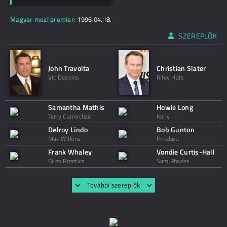
Magyar mozi premier:
1996.04.18.
SZEREPLŐK
John Travolta
Christian Slater
Vic Deakins
Riley Hale
Samantha Mathis
Howie Long
Terry Carmichael
Kelly
Delroy Lindo
Bob Gunton
Max Wilkins
Pritchett
Frank Whaley
Vondie Curtis-Hall
Giles Prentice
Sam Rhodes
További szereplők