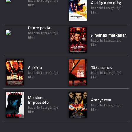
hasonló kategóriájú
A világ nem elég
film
hasonló kategóriájú
film
Dante pokla
hasonló kategóriájú
A holnap markában
film
hasonló kategóriájú
film
A szikla
Tűzparancs
hasonló kategóriájú
hasonló kategóriájú
film
film
Mission:
Aranyszem
Impossible
hasonló kategóriájú
hasonló kategóriájú
film
film