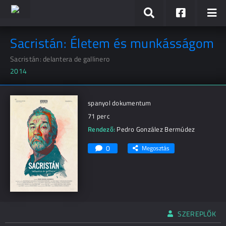
Sacristán: Életem és munkásságom
Sacristán: delantera de gallinero
2014
spanyol dokumentum
71 perc
Rendező:
Pedro González Bermúdez
0
Megosztás
SZEREPLŐK