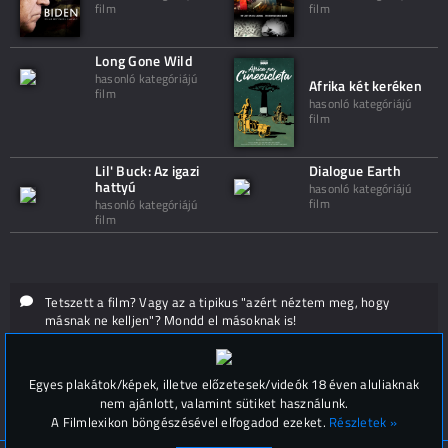
film
film
Long Gone Wild
hasonló kategóriájú
Afrika két keréken
film
hasonló kategóriájú
film
Lil' Buck: Az igazi
Dialogue Earth
hattyú
hasonló kategóriájú
film
hasonló kategóriájú
film
Tetszett a film? Vagy az a tipikus "azért néztem meg, hogy
másnak ne kelljen"? Mondd el másoknak is!
Hozzászólások (
0
)
Egyes plakátok/képek, illetve előzetesek/videók 18 éven aluliaknak
nem ajánlott, valamint sütiket használunk.
A Filmlexikon böngészésével elfogadod ezeket.
Részletek »