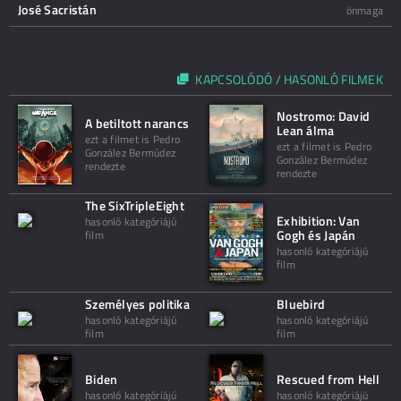
José Sacristán
önmaga
KAPCSOLÓDÓ / HASONLÓ FILMEK
Nostromo: David
A betiltott narancs
Lean álma
ezt a filmet is Pedro
ezt a filmet is Pedro
González Bermúdez
González Bermúdez
rendezte
rendezte
The SixTripleEight
Exhibition: Van
hasonló kategóriájú
Gogh és Japán
film
hasonló kategóriájú
film
Személyes politika
Bluebird
hasonló kategóriájú
hasonló kategóriájú
film
film
Biden
Rescued from Hell
hasonló kategóriájú
hasonló kategóriájú