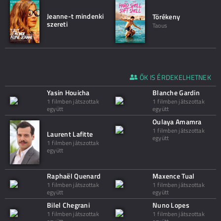
Jeanne-t mindenki
Törékeny
szereti
Taous
ŐK IS ÉRDEKELHETNEK
Yasin Houicha
Blanche Gardin
1 filmben játszottak
1 filmben játszottak
együtt
együtt
Oulaya Amamra
1 filmben játszottak
Laurent Lafitte
együtt
1 filmben játszottak
együtt
Raphaël Quenard
Maxence Tual
1 filmben játszottak
1 filmben játszottak
együtt
együtt
Bilel Chegrani
Nuno Lopes
1 filmben játszottak
1 filmben játszottak